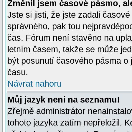
Změnil jsem časové pásmo, ale 
Jste si jisti, že jste zadali časo
správného, pak tou nejpravděpodo
čas. Fórum není stavěno na upla
letním časem, takže se může jed
být posunutí časového pásma o j
času.
Návrat nahoru
Můj jazyk není na seznamu!
Zřejmě administrátor nenainstalov
tohoto jazyka zatím nepřeložil. K