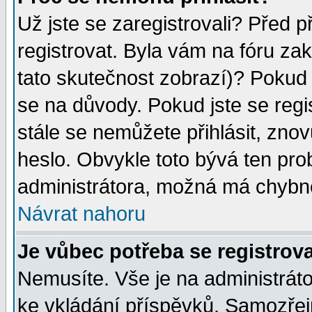
Už jste se zaregistrovali? Před p
registrovat. Byla vám na fóru za
tato skutečnost zobrazí)? Pokud a
se na důvody. Pokud jste se regist
stále se nemůžete přihlásit, znov
heslo. Obvykle toto bývá ten pro
administrátora, možná má chybné
Návrat nahoru
Je vůbec potřeba se registrov
Nemusíte. Vše je na administrátor
ke vkládání příspěvků. Samozřej