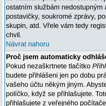
ostatním službám nedostupným a
postavičky, soukromé zprávy, pos
skupin, atd. Vřele vám tedy regi
chvil.
Návrat nahoru
Proč jsem automaticky odhlá
Pokud nezaškrtnete tlačítko
Přih
budete přihlášeni jen po dobu prá
vašeho účtu někým jiným. Abyste z
políčko, když se přihlašujete. 
přihlašujete z veřejného počítače