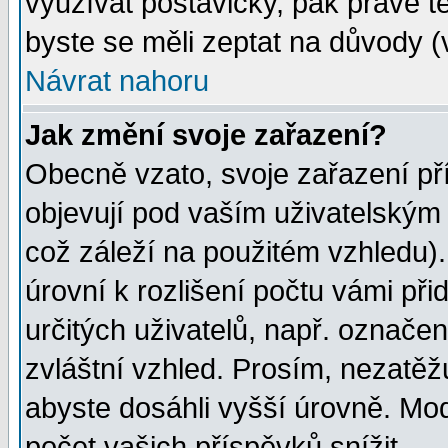
využívat postavičky, pak právě te
byste se měli zeptat na důvody (
Návrat nahoru
Jak změní svoje zařazení?
Obecně vzato, svoje zařazení p
objevují pod vaším uživatelským
což záleží na použitém vzhledu)
úrovní k rozlišení počtu vámi při
určitých uživatelů, např. označe
zvláštní vzhled. Prosím, nezatěž
abyste dosáhli vyšší úrovně. Mo
počet vašich příspěvků snížit.