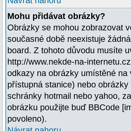
Návrat nahoru
Mohu přidávat obrázky?
Obrázky se mohou zobrazovat ve 
současné době neexistuje žádná
board. Z tohoto důvodu musíte u
http://www.nekde-na-internetu.c
odkazy na obrázky umístěné na v
přístupná stanice) nebo obrázky
schránky hotmail nebo yahoo, za
obrázku použijte buď BBCode [im
povoleno).
Návrat nahoru