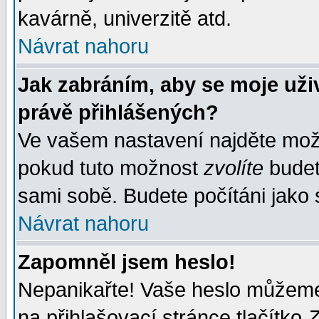
kavárně, univerzitě atd.
Návrat nahoru
Jak zabráním, aby se moje uži
právě přihlášených?
Ve vašem nastavení najděte mo
pokud tuto možnost
zvolíte
budete
sami sobě. Budete počítáni jako s
Návrat nahoru
Zapomněl jsem heslo!
Nepanikařte! Vaše heslo můžeme
na přihlašovací stránce tlačítko
Z