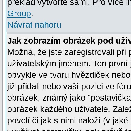
překlad vytvořte sami. Pro více 
Group
.
Návrat nahoru
Jak zobrazím obrázek pod už
Možná, že jste zaregistrovali př
uživatelským jménem. Ten první j
obvykle ve tvaru hvězdiček nebo k
již přidali nebo vaší pozici ve f
obrázek, známý jako "postavička" 
obrázek každého uživatele. Zálež
povolí či jak s nimi naloží (v j