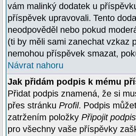
vám malinký dodatek u příspěvku, 
příspěvek upravovali. Tento doda
neodpověděl nebo pokud moderáto
(ti by měli sami zanechat vzkaz p
nemohou příspěvek smazat, poku
Návrat nahoru
Jak přidám podpis k mému př
Přidat podpis znamená, že si musí
přes stránku
Profil
. Podpis může
zatržením položky
Připojit podpis
pro všechny vaše příspěvky zašk