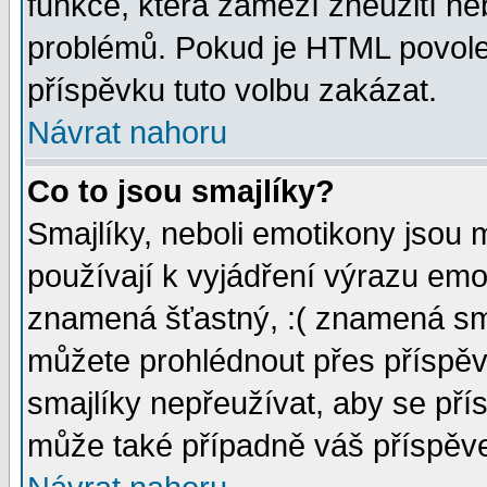
funkce, která zamezí zneužití ne
problémů. Pokud je HTML povole
příspěvku tuto volbu zakázat.
Návrat nahoru
Co to jsou smajlíky?
Smajlíky, neboli emotikony jsou 
používají k vyjádření výrazu emo
znamená šťastný, :( znamená sm
můžete prohlédnout přes příspěv
smajlíky nepřeužívat, aby se pří
může také případně váš příspěv