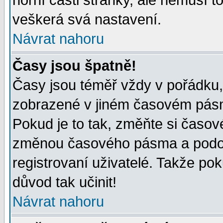
horní části stránky, ale nemusí t
veškerá svá nastavení.
Návrat nahoru
Časy jsou špatně!
Časy jsou téměř vždy v pořádku, 
zobrazené v jiném časovém pásm
Pokud je to tak, změňte si časov
změnou časového pásma a podob
registrovaní uživatelé. Takže pok
důvod tak učinit!
Návrat nahoru