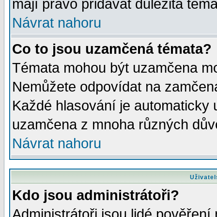
mají právo přidávat důležitá téma
Návrat nahoru
Co to jsou uzamčená témata?
Témata mohou být uzamčena mod
Nemůžete odpovídat na zamčená 
Každé hlasování je automaticky
uzamčena z mnoha různých dův
Návrat nahoru
Uživatel
Kdo jsou administrátoři?
Administrátoři jsou lidé pověření