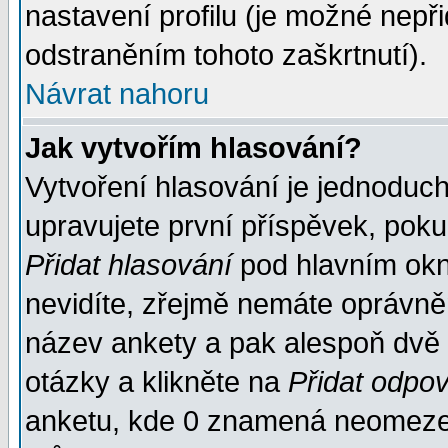
nastavení profilu (je možné nep
odstraněním tohoto zaškrtnutí).
Návrat nahoru
Jak vytvořím hlasování?
Vytvoření hlasování je jednoduc
upravujete první příspěvek, pokud
Přidat hlasování
pod hlavním okn
nevidíte, zřejmě nemáte oprávněn
název ankety a pak alespoň dvě
otázky a klikněte na
Přidat odpo
anketu, kde 0 znamená neomezen