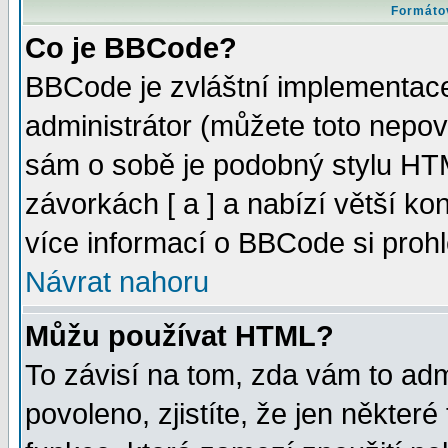
Formátov
Co je BBCode?
BBCode je zvláštní implementac
administrátor (můžete toto nepov
sám o sobě je podobný stylu HTM
závorkách [ a ] a nabízí větší kon
více informací o BBCode si proh
Návrat nahoru
Můžu používat HTML?
To závisí na tom, zda vám to adm
povoleno, zjistíte, že jen některé