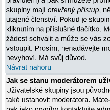
pravidlem) a pak si můžete proh
skupiny mají
otevřený přístup
, n
utajené členství. Pokud je skupi
kliknutím na příslušné tlačítko. 
žádost schválit a může se vás z
vstoupit. Prosím, nenadávejte mo
nevyhoví. Má svůj důvod.
Návrat nahoru
Jak se stanu moderátorem uži
Uživatelské skupiny jsou původ
také ustanovit moderátora. Máte-l
pak jako prvního kontaktujte ad