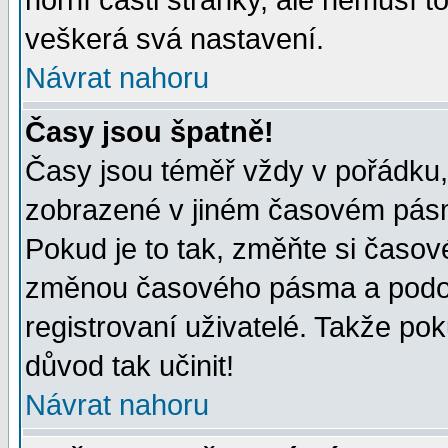
horní části stránky, ale nemusí t
veškerá svá nastavení.
Návrat nahoru
Časy jsou špatně!
Časy jsou téměř vždy v pořádku, 
zobrazené v jiném časovém pásm
Pokud je to tak, změňte si časov
změnou časového pásma a podob
registrovaní uživatelé. Takže pok
důvod tak učinit!
Návrat nahoru