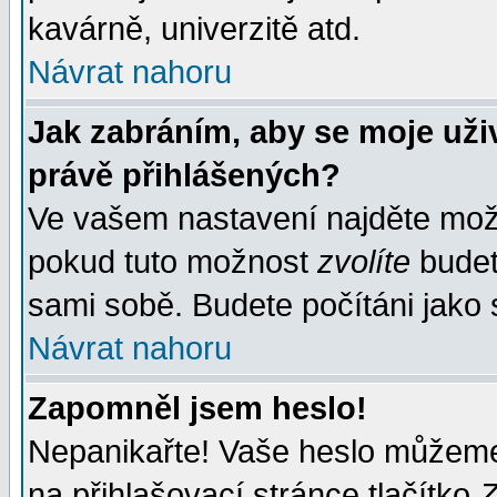
kavárně, univerzitě atd.
Návrat nahoru
Jak zabráním, aby se moje uži
právě přihlášených?
Ve vašem nastavení najděte mo
pokud tuto možnost
zvolíte
budete
sami sobě. Budete počítáni jako s
Návrat nahoru
Zapomněl jsem heslo!
Nepanikařte! Vaše heslo můžeme
na přihlašovací stránce tlačítko
Z