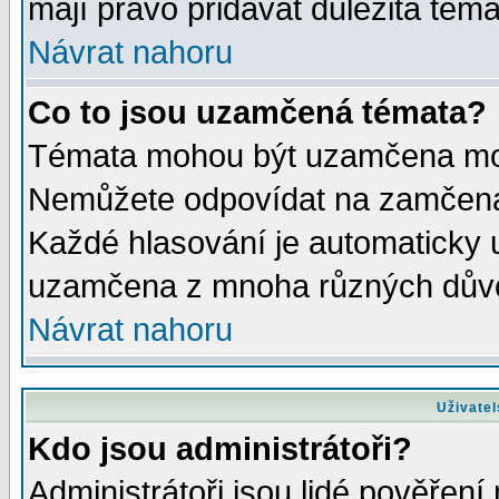
mají právo přidávat důležitá téma
Návrat nahoru
Co to jsou uzamčená témata?
Témata mohou být uzamčena mod
Nemůžete odpovídat na zamčená 
Každé hlasování je automaticky
uzamčena z mnoha různých dův
Návrat nahoru
Uživatel
Kdo jsou administrátoři?
Administrátoři jsou lidé pověření