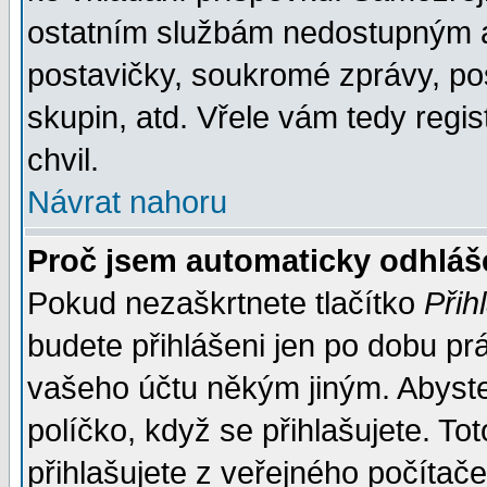
ostatním službám nedostupným a
postavičky, soukromé zprávy, pos
skupin, atd. Vřele vám tedy regi
chvil.
Návrat nahoru
Proč jsem automaticky odhlá
Pokud nezaškrtnete tlačítko
Přih
budete přihlášeni jen po dobu prá
vašeho účtu někým jiným. Abyste z
políčko, když se přihlašujete. 
přihlašujete z veřejného počítače