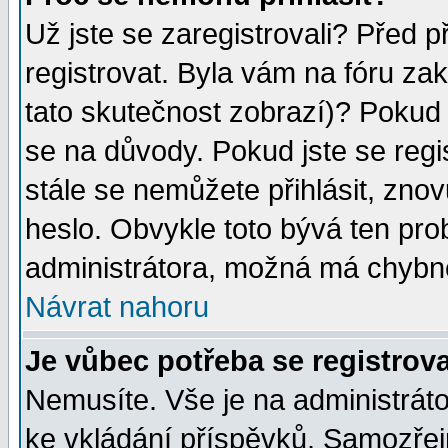
Už jste se zaregistrovali? Před p
registrovat. Byla vám na fóru za
tato skutečnost zobrazí)? Pokud a
se na důvody. Pokud jste se regist
stále se nemůžete přihlásit, znov
heslo. Obvykle toto bývá ten pro
administrátora, možná má chybné
Návrat nahoru
Je vůbec potřeba se registrov
Nemusíte. Vše je na administrátor
ke vkládání příspěvků. Samozřej