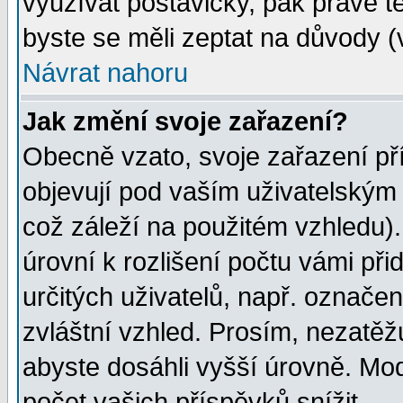
využívat postavičky, pak právě te
byste se měli zeptat na důvody (
Návrat nahoru
Jak změní svoje zařazení?
Obecně vzato, svoje zařazení p
objevují pod vaším uživatelským
což záleží na použitém vzhledu)
úrovní k rozlišení počtu vámi při
určitých uživatelů, např. označe
zvláštní vzhled. Prosím, nezatěž
abyste dosáhli vyšší úrovně. Mo
počet vašich příspěvků snížit.