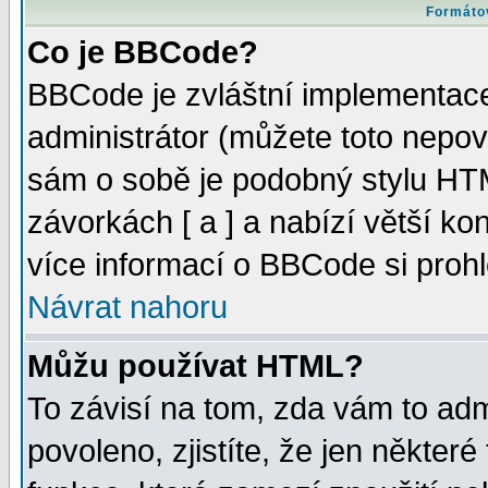
Formátov
Co je BBCode?
BBCode je zvláštní implementac
administrátor (můžete toto nepov
sám o sobě je podobný stylu HTM
závorkách [ a ] a nabízí větší kon
více informací o BBCode si proh
Návrat nahoru
Můžu používat HTML?
To závisí na tom, zda vám to adm
povoleno, zjistíte, že jen některé