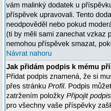
vám malinký dodatek u příspěvku, 
příspěvek upravovali. Tento doda
neodpověděl nebo pokud moderáto
(ti by měli sami zanechat vzkaz p
nemohou příspěvek smazat, poku
Návrat nahoru
Jak přidám podpis k mému př
Přidat podpis znamená, že si musí
přes stránku
Profil
. Podpis může
zatržením položky
Připojit podpis
pro všechny vaše příspěvky zašk