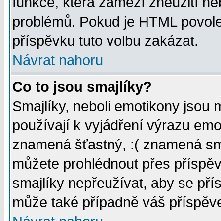
funkce, která zamezí zneužití ne
problémů. Pokud je HTML povole
příspěvku tuto volbu zakázat.
Návrat nahoru
Co to jsou smajlíky?
Smajlíky, neboli emotikony jsou 
používají k vyjádření výrazu emo
znamená šťastný, :( znamená sm
můžete prohlédnout přes příspěv
smajlíky nepřeužívat, aby se pří
může také případně váš příspěv