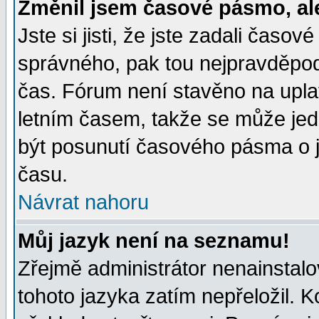
Změnil jsem časové pásmo, ale 
Jste si jisti, že jste zadali časo
správného, pak tou nejpravděpodo
čas. Fórum není stavěno na upla
letním časem, takže se může jed
být posunutí časového pásma o j
času.
Návrat nahoru
Můj jazyk není na seznamu!
Zřejmě administrátor nenainstalov
tohoto jazyka zatím nepřeložil. K