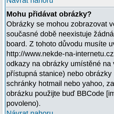
Návrat nahoru
Mohu přidávat obrázky?
Obrázky se mohou zobrazovat ve 
současné době neexistuje žádná
board. Z tohoto důvodu musíte u
http://www.nekde-na-internetu.c
odkazy na obrázky umístěné na v
přístupná stanice) nebo obrázky
schránky hotmail nebo yahoo, za
obrázku použijte buď BBCode [im
povoleno).
Návrat nahoru