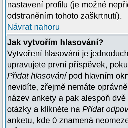
nastavení profilu (je možné nep
odstraněním tohoto zaškrtnutí).
Návrat nahoru
Jak vytvořím hlasování?
Vytvoření hlasování je jednoduc
upravujete první příspěvek, pokud
Přidat hlasování
pod hlavním okn
nevidíte, zřejmě nemáte oprávněn
název ankety a pak alespoň dvě
otázky a klikněte na
Přidat odpo
anketu, kde 0 znamená neomezen