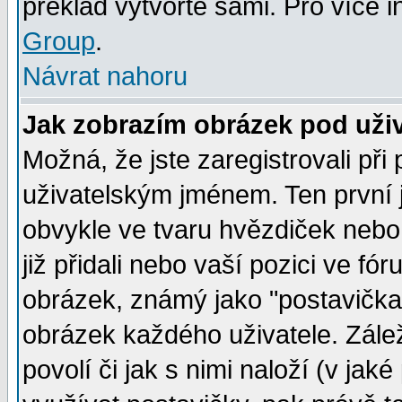
překlad vytvořte sami. Pro více 
Group
.
Návrat nahoru
Jak zobrazím obrázek pod už
Možná, že jste zaregistrovali př
uživatelským jménem. Ten první j
obvykle ve tvaru hvězdiček nebo k
již přidali nebo vaší pozici ve f
obrázek, známý jako "postavička" 
obrázek každého uživatele. Zálež
povolí či jak s nimi naloží (v j