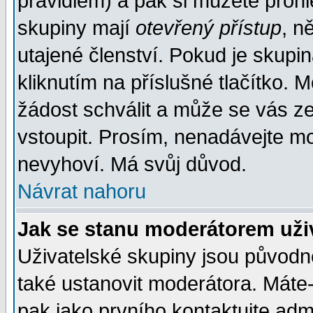
pravidlem) a pak si můžete proh
skupiny mají
otevřený přístup
, n
utajené členství. Pokud je skupi
kliknutím na příslušné tlačítko. 
žádost schválit a může se vás z
vstoupit. Prosím, nenadávejte mo
nevyhoví. Má svůj důvod.
Návrat nahoru
Jak se stanu moderátorem uži
Uživatelské skupiny jsou původ
také ustanovit moderátora. Máte-l
pak jako prvního kontaktujte ad