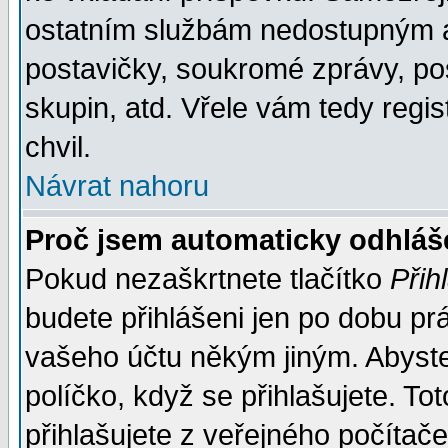
ostatním službám nedostupným a
postavičky, soukromé zprávy, pos
skupin, atd. Vřele vám tedy regi
chvil.
Návrat nahoru
Proč jsem automaticky odhlá
Pokud nezaškrtnete tlačítko
Přih
budete přihlášeni jen po dobu prá
vašeho účtu někým jiným. Abyste z
políčko, když se přihlašujete. 
přihlašujete z veřejného počítače