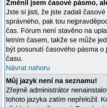
Změnil jsem časové pásmo, ale 
Jste si jisti, že jste zadali časo
správného, pak tou nejpravděpodo
čas. Fórum není stavěno na upla
letním časem, takže se může jed
být posunutí časového pásma o j
času.
Návrat nahoru
Můj jazyk není na seznamu!
Zřejmě administrátor nenainstalov
tohoto jazyka zatím nepřeložil. K