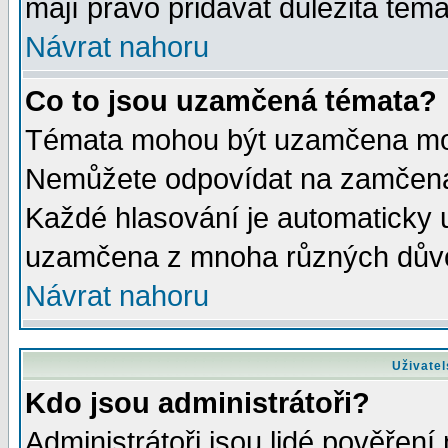
mají právo přidávat důležitá téma
Návrat nahoru
Co to jsou uzamčená témata?
Témata mohou být uzamčena mod
Nemůžete odpovídat na zamčená 
Každé hlasování je automaticky
uzamčena z mnoha různých dův
Návrat nahoru
Uživatel
Kdo jsou administrátoři?
Administrátoři jsou lidé pověření