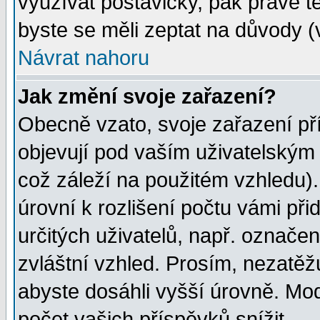
využívat postavičky, pak právě te
byste se měli zeptat na důvody (
Návrat nahoru
Jak změní svoje zařazení?
Obecně vzato, svoje zařazení p
objevují pod vaším uživatelským
což záleží na použitém vzhledu)
úrovní k rozlišení počtu vámi při
určitých uživatelů, např. označe
zvláštní vzhled. Prosím, nezatěž
abyste dosáhli vyšší úrovně. Mo
počet vašich příspěvků snížit.