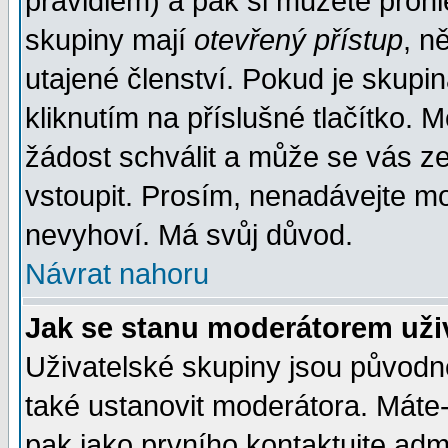
pravidlem) a pak si můžete proh
skupiny mají
otevřený přístup
, n
utajené členství. Pokud je skupi
kliknutím na příslušné tlačítko. 
žádost schválit a může se vás z
vstoupit. Prosím, nenadávejte mo
nevyhoví. Má svůj důvod.
Návrat nahoru
Jak se stanu moderátorem uži
Uživatelské skupiny jsou původ
také ustanovit moderátora. Máte-l
pak jako prvního kontaktujte ad