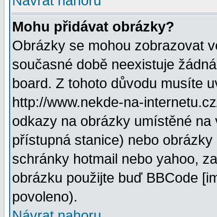
Návrat nahoru
Mohu přidávat obrázky?
Obrázky se mohou zobrazovat ve 
současné době neexistuje žádná
board. Z tohoto důvodu musíte u
http://www.nekde-na-internetu.c
odkazy na obrázky umístěné na v
přístupná stanice) nebo obrázky
schránky hotmail nebo yahoo, za
obrázku použijte buď BBCode [im
povoleno).
Návrat nahoru