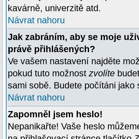
kavárně, univerzitě atd.
Návrat nahoru
Jak zabráním, aby se moje uži
právě přihlášených?
Ve vašem nastavení najděte mo
pokud tuto možnost
zvolíte
budete
sami sobě. Budete počítáni jako s
Návrat nahoru
Zapomněl jsem heslo!
Nepanikařte! Vaše heslo můžeme
na přihlašovací stránce tlačítko
Z