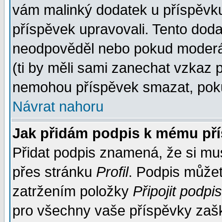
vám malinký dodatek u příspěvku, 
příspěvek upravovali. Tento doda
neodpověděl nebo pokud moderáto
(ti by měli sami zanechat vzkaz p
nemohou příspěvek smazat, poku
Návrat nahoru
Jak přidám podpis k mému př
Přidat podpis znamená, že si musí
přes stránku
Profil
. Podpis může
zatržením položky
Připojit podpis
pro všechny vaše příspěvky zašk