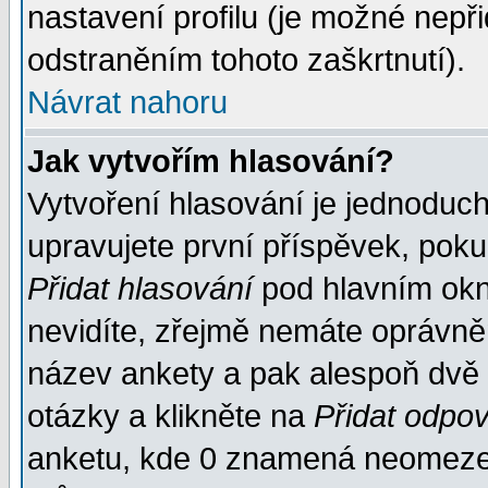
nastavení profilu (je možné nep
odstraněním tohoto zaškrtnutí).
Návrat nahoru
Jak vytvořím hlasování?
Vytvoření hlasování je jednoduc
upravujete první příspěvek, pokud
Přidat hlasování
pod hlavním okn
nevidíte, zřejmě nemáte oprávněn
název ankety a pak alespoň dvě
otázky a klikněte na
Přidat odpo
anketu, kde 0 znamená neomezen