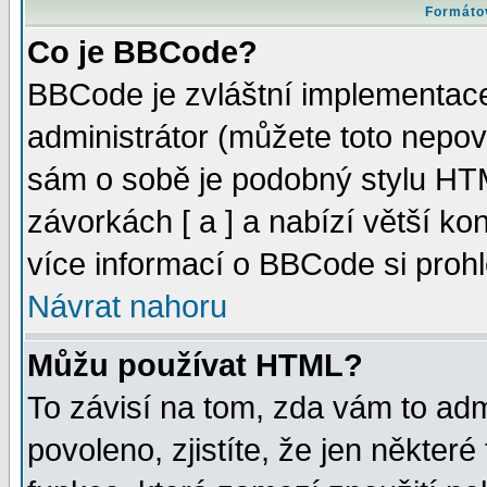
Formátov
Co je BBCode?
BBCode je zvláštní implementac
administrátor (můžete toto nepov
sám o sobě je podobný stylu HTM
závorkách [ a ] a nabízí větší kon
více informací o BBCode si proh
Návrat nahoru
Můžu používat HTML?
To závisí na tom, zda vám to adm
povoleno, zjistíte, že jen některé