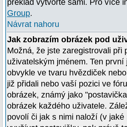
překlad vytvořte sami. Pro více 
Group
.
Návrat nahoru
Jak zobrazím obrázek pod už
Možná, že jste zaregistrovali př
uživatelským jménem. Ten první j
obvykle ve tvaru hvězdiček nebo k
již přidali nebo vaší pozici ve f
obrázek, známý jako "postavička" 
obrázek každého uživatele. Zálež
povolí či jak s nimi naloží (v j