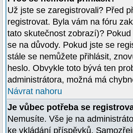
Už jste se zaregistrovali? Před p
registrovat. Byla vám na fóru za
tato skutečnost zobrazí)? Pokud a
se na důvody. Pokud jste se regist
stále se nemůžete přihlásit, znov
heslo. Obvykle toto bývá ten pro
administrátora, možná má chybné
Návrat nahoru
Je vůbec potřeba se registrov
Nemusíte. Vše je na administrátor
ke vkládání příspěvků. Samozřej