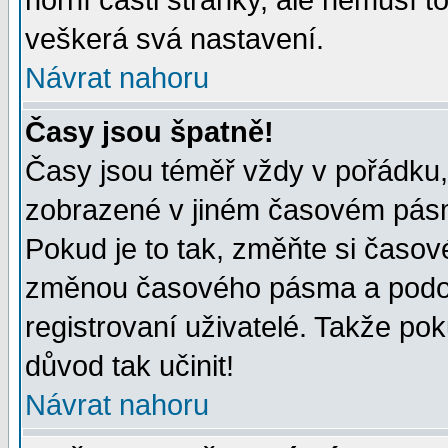
horní části stránky, ale nemusí t
veškerá svá nastavení.
Návrat nahoru
Časy jsou špatně!
Časy jsou téměř vždy v pořádku, 
zobrazené v jiném časovém pásm
Pokud je to tak, změňte si časov
změnou časového pásma a podob
registrovaní uživatelé. Takže pok
důvod tak učinit!
Návrat nahoru