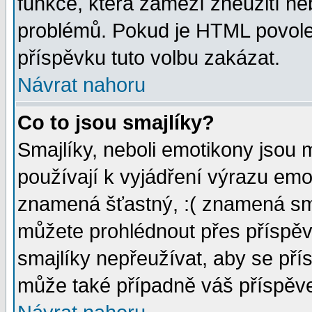
funkce, která zamezí zneužití ne
problémů. Pokud je HTML povole
příspěvku tuto volbu zakázat.
Návrat nahoru
Co to jsou smajlíky?
Smajlíky, neboli emotikony jsou 
používají k vyjádření výrazu emo
znamená šťastný, :( znamená sm
můžete prohlédnout přes příspěv
smajlíky nepřeužívat, aby se pří
může také případně váš příspěv