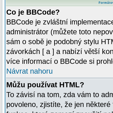
Formátov
Co je BBCode?
BBCode je zvláštní implementac
administrátor (můžete toto nepov
sám o sobě je podobný stylu HTM
závorkách [ a ] a nabízí větší kon
více informací o BBCode si proh
Návrat nahoru
Můžu používat HTML?
To závisí na tom, zda vám to adm
povoleno, zjistíte, že jen některé