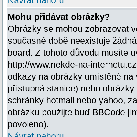
Návrat nahoru
Mohu přidávat obrázky?
Obrázky se mohou zobrazovat ve 
současné době neexistuje žádná
board. Z tohoto důvodu musíte u
http://www.nekde-na-internetu.c
odkazy na obrázky umístěné na v
přístupná stanice) nebo obrázky
schránky hotmail nebo yahoo, za
obrázku použijte buď BBCode [im
povoleno).
Návrat nahoru