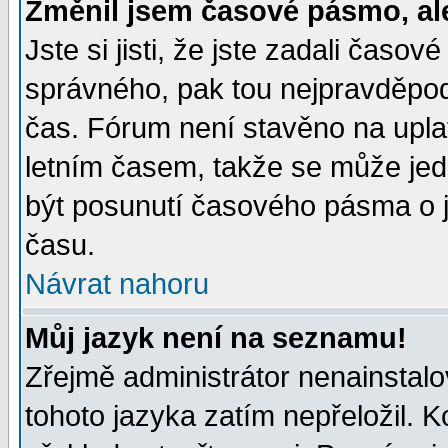
Změnil jsem časové pásmo, ale 
Jste si jisti, že jste zadali časo
správného, pak tou nejpravděpodo
čas. Fórum není stavěno na upla
letním časem, takže se může jed
být posunutí časového pásma o j
času.
Návrat nahoru
Můj jazyk není na seznamu!
Zřejmě administrátor nenainstalov
tohoto jazyka zatím nepřeložil. K