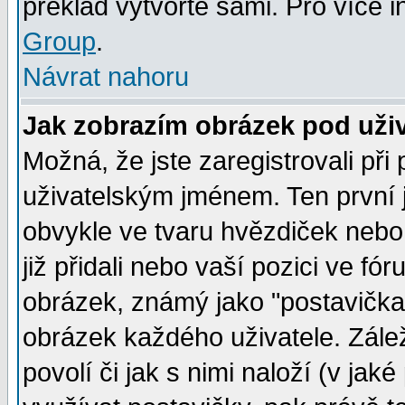
překlad vytvořte sami. Pro více 
Group
.
Návrat nahoru
Jak zobrazím obrázek pod už
Možná, že jste zaregistrovali př
uživatelským jménem. Ten první j
obvykle ve tvaru hvězdiček nebo k
již přidali nebo vaší pozici ve f
obrázek, známý jako "postavička" 
obrázek každého uživatele. Zálež
povolí či jak s nimi naloží (v j