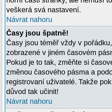
horní části stránky, ale nemusí t
veškerá svá nastavení.
Návrat nahoru
Časy jsou špatně!
Časy jsou téměř vždy v pořádku, 
zobrazené v jiném časovém pásm
Pokud je to tak, změňte si časov
změnou časového pásma a podob
registrovaní uživatelé. Takže pok
důvod tak učinit!
Návrat nahoru