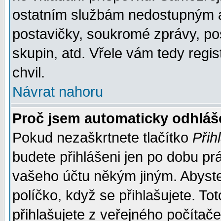
ostatním službám nedostupným a
postavičky, soukromé zprávy, pos
skupin, atd. Vřele vám tedy regi
chvil.
Návrat nahoru
Proč jsem automaticky odhlá
Pokud nezaškrtnete tlačítko
Přih
budete přihlášeni jen po dobu prá
vašeho účtu někým jiným. Abyste z
políčko, když se přihlašujete. 
přihlašujete z veřejného počítače