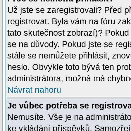
Už jste se zaregistrovali? Před p
registrovat. Byla vám na fóru za
tato skutečnost zobrazí)? Pokud a
se na důvody. Pokud jste se regist
stále se nemůžete přihlásit, znov
heslo. Obvykle toto bývá ten pro
administrátora, možná má chybné
Návrat nahoru
Je vůbec potřeba se registrov
Nemusíte. Vše je na administrátor
ke vkládání příspěvků. Samozřej