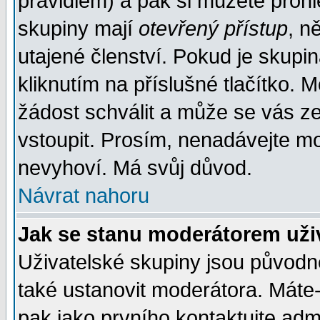
pravidlem) a pak si můžete proh
skupiny mají
otevřený přístup
, n
utajené členství. Pokud je skupi
kliknutím na příslušné tlačítko. 
žádost schválit a může se vás z
vstoupit. Prosím, nenadávejte mo
nevyhoví. Má svůj důvod.
Návrat nahoru
Jak se stanu moderátorem uži
Uživatelské skupiny jsou původ
také ustanovit moderátora. Máte-l
pak jako prvního kontaktujte ad