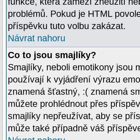
funkce, která zamezí zneužití ne
problémů. Pokud je HTML povole
příspěvku tuto volbu zakázat.
Návrat nahoru
Co to jsou smajlíky?
Smajlíky, neboli emotikony jsou 
používají k vyjádření výrazu emo
znamená šťastný, :( znamená sm
můžete prohlédnout přes příspěv
smajlíky nepřeužívat, aby se pří
může také případně váš příspěv