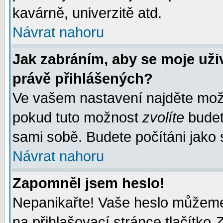
kavárně, univerzitě atd.
Návrat nahoru
Jak zabráním, aby se moje uži
právě přihlášených?
Ve vašem nastavení najděte mo
pokud tuto možnost
zvolíte
budete
sami sobě. Budete počítáni jako s
Návrat nahoru
Zapomněl jsem heslo!
Nepanikařte! Vaše heslo můžeme
na přihlašovací stránce tlačítko
Z