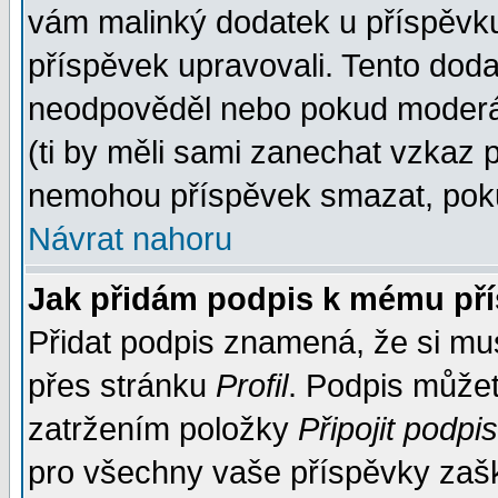
vám malinký dodatek u příspěvku, 
příspěvek upravovali. Tento doda
neodpověděl nebo pokud moderáto
(ti by měli sami zanechat vzkaz p
nemohou příspěvek smazat, poku
Návrat nahoru
Jak přidám podpis k mému př
Přidat podpis znamená, že si musí
přes stránku
Profil
. Podpis může
zatržením položky
Připojit podpis
pro všechny vaše příspěvky zašk