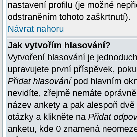
nastavení profilu (je možné nep
odstraněním tohoto zaškrtnutí).
Návrat nahoru
Jak vytvořím hlasování?
Vytvoření hlasování je jednoduc
upravujete první příspěvek, pokud
Přidat hlasování
pod hlavním okn
nevidíte, zřejmě nemáte oprávněn
název ankety a pak alespoň dvě
otázky a klikněte na
Přidat odpo
anketu, kde 0 znamená neomezen