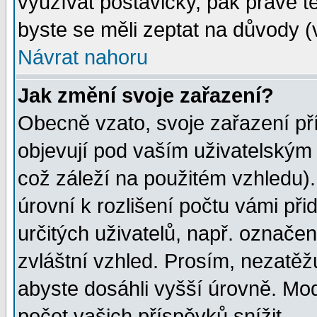
využívat postavičky, pak právě te
byste se měli zeptat na důvody (
Návrat nahoru
Jak změní svoje zařazení?
Obecně vzato, svoje zařazení p
objevují pod vaším uživatelským
což záleží na použitém vzhledu)
úrovní k rozlišení počtu vámi při
určitých uživatelů, např. označe
zvláštní vzhled. Prosím, nezatěž
abyste dosáhli vyšší úrovně. Mo
počet vašich příspěvků snížit.