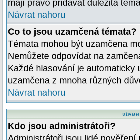
mají právo přidávat důležitá téma
Návrat nahoru
Co to jsou uzamčená témata?
Témata mohou být uzamčena mod
Nemůžete odpovídat na zamčená 
Každé hlasování je automaticky
uzamčena z mnoha různých dův
Návrat nahoru
Uživatel
Kdo jsou administrátoři?
Administrátoři jsou lidé pověření