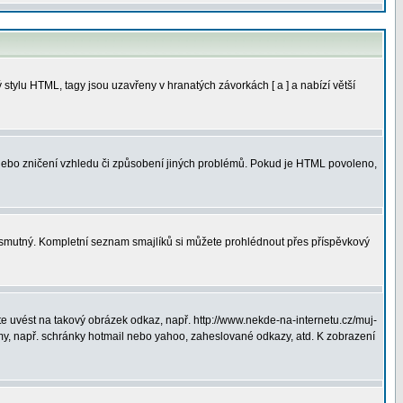
tylu HTML, tagy jsou uzavřeny v hranatých závorkách [ a ] a nabízí větší
 nebo zničení vzhledu či způsobení jiných problémů. Pokud je HTML povoleno,
ná smutný. Kompletní seznam smajlíků si můžete prohlédnout přes příspěvkový
 uvést na takový obrázek odkaz, např. http://www.nekde-na-internetu.cz/muj-
y, např. schránky hotmail nebo yahoo, zaheslované odkazy, atd. K zobrazení