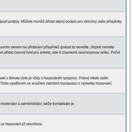
ipojit podpis
. Můžete rovněž přidat stejný podpis pro všechny vaše příspěvky
avním oknem na přidávání příspěvků (pokud to nevidíte, zřejmě nemáte
aké přidat časový limit pro anketu, kde 0 znamená neomezenou volbu. Počet
ek v tématu (toto je vždy s hlasováním spojeno). Pokud nikdo zatím
 Tímto opatřením se snažíme zabránit manipulaci s výsledky hlasování.
moderátor a administrátor, takže kontaktujte je.
 je hlasování již ukončeno.