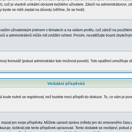
, což je vlastně unikátní obrázek každého uživatele. Záleží na administrátorovi, zd
y byste se měli zeptat na důvody (věříme, že se hodí).
vaším uživatelským jménem v tématech a na vašem profilu, což záleží na použitém 
átorů a administrátorů může mít zvláštní vzhled. Prosím, nezatěžujte board zbytečný
ový formulář (pokud administrátor tuto možnost povolil). Toto opatření umožňuje zb
Vkládání příspěvků
á bude nutné se registrovat, než budete moci přispět do diskuze. To, co vám je po
 mazat jen svoje příspěvky. Můžete upravit zprávu (někdy jen do omezeného času po
ukazuje, kolikrát jste tento příspěvek upravovali. Tento dodatek se neobjeví, poku