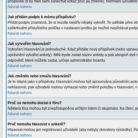
příspěvek (ti by měli sami zanechat vzkaz proč jej změnili). Normální uživat
Návrat nahoru
Jak přidám podpis k mému příspěvku?
Přidat podpis znamená, že si musíte nejdřív nějaký vytvořit. To uděláte přes s
zaškrtnutím příslušného políčka v nastavení profilu (je možné nepřidávat pod
Návrat nahoru
Jak vytvořím hlasování?
Vytvoření hlasování je jednoduché. Když přidáte nový příspěvek (nebo upravuje
oprávnění vytvářet ankety). Měli byste zadat název ankety a pak alespoň dvě
odpovědí, které můžete zadat, určuje administrátor boardu.
Návrat nahoru
Jak změním nebo smažu hlasování?
Je to stejné jako s příspěvky, hlasování mohou být upravována původním auto
nehlasoval, pak uživatelé mohou vymazat nebo změnit položku v hlasování, v p
Návrat nahoru
Proč se nemohu dostat k fóru?
Některá fóra mohou být znepřístupněna určitým lidem či skupinám. Ke čtení, proh
Návrat nahoru
Proč nemohu hlasovat v anketě?
Hlasovat mohou jen registrovaní uživatelé (aby nebyly zkresleny výsledky). Po
Návrat nahoru