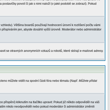
a postavičky povolí či jak s nimi naloží (v jaké podobě se zobrazí). Pokud
vzhledu). Většina boardů používají hodnocení úrovní k rozlišení počtu vámi
m přispíváním jen, abyste dosáhli vyšší úrovně. Moderátor nebo administrátor
avit se otravných anonymních vzkazů a robotů, které sbírají e-mailové adresy.
voleno můžete vidět na spodní části fóra nebo tématu (Např.
Můžete přidat
 přispění) kliknutím na tlačítko
upravit
. Pokud již někdo odpověděl na váš
d zatím nikdo neodpověděl nebo pokud moderátor či administrátor změnili