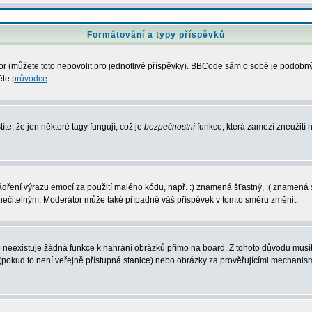
Formátování a typy příspěvků
 (můžete toto nepovolit pro jednotlivé příspěvky). BBCode sám o sobě je podobný s
něte
průvodce
.
íte, že jen některé tagy fungují, což je
bezpečnostní
funkce, která zamezí zneužití
vyjádření výrazu emocí za použití malého kódu, např. :) znamená šťastný, :( zname
l nečitelným. Moderátor může také případně váš příspěvek v tomto směru změnit.
neexistuje žádná funkce k nahrání obrázků přímo na board. Z tohoto důvodu musíte
pokud to není veřejně přístupná stanice) nebo obrázky za prověřujícími mechanism