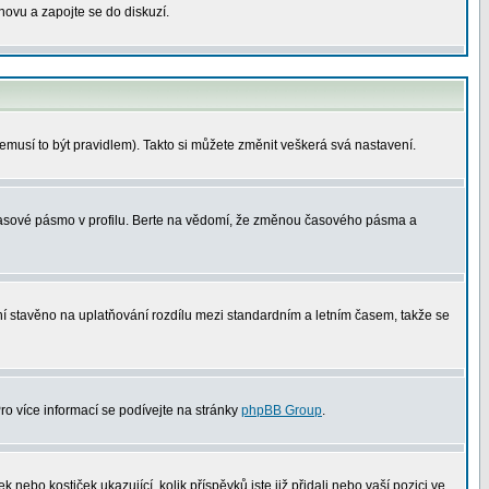
znovu a zapojte se do diskuzí.
nemusí to být pravidlem). Takto si můžete změnit veškerá svá nastavení.
 časové pásmo v profilu. Berte na vědomí, že změnou časového pásma a
není stavěno na uplatňování rozdílu mezi standardním a letním časem, takže se
Pro více informací se podívejte na stránky
phpBB Group
.
nebo kostiček ukazující, kolik příspěvků jste již přidali nebo vaší pozici ve