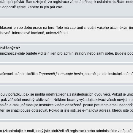
vkládání příspěvků. Samozřejmě, že registrace vám dá přístup k ostatním službám 
ci doporučujeme. Zabere to jen pár chvil.
ihlášeni jen po dobu práce na fóru. Toto má zabránit zneužití vašeho účtu někým jiným
hovně, internetové kavárně, univerzitě atd.
řihlášených?
o možnost
zvolíte
budete viditelní jen pro administrátory nebo sami sobě. Budete počít
ašovací stránce tlačítko
Zapomněl jsem svoje heslo
, pokračujte dle instrukcí a té
sou v pořádku, pak se mohla odehrát jedna z následujících dvou věcí. Pokud je umo
, pak váš účet musí být aktivován. Některé boardy vyžadují aktivaci všech nových r
yl zaslán e-mail, následujte instrukce v něm obsažené, pokud jste tento email neobd
teří se snaží pouze obtěžovat. Pokud si jste jisti, že e-mailová adresa, kterou jste p
zkontrolujte e-mail, který jste obdrželi při registraci) nebo administrátor z nějak