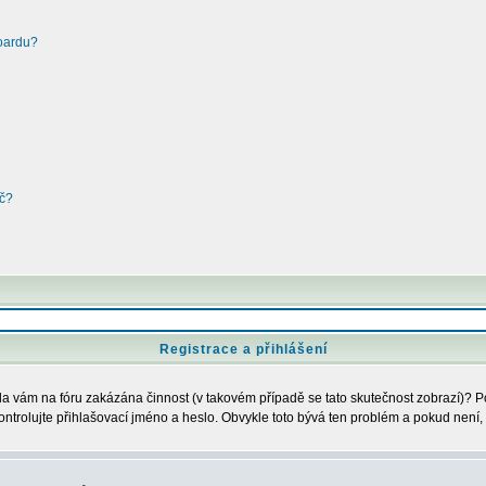
boardu?
oč?
Registrace a přihlášení
Byla vám na fóru zakázána činnost (v takovém případě se tato skutečnost zobrazí)? P
u zkontrolujte přihlašovací jméno a heslo. Obvykle toto bývá ten problém a pokud nen