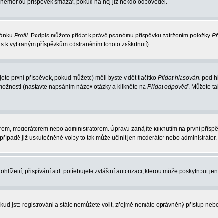
elé nemohou příspěvek smazat, pokud na něj již někdo odpověděl.
tránku
Profil
. Podpis můžete přidat k právě psanému příspěvku zatržením položky
Př
pis k vybraným příspěvkům odstraněním tohoto zaškrtnutí).
te první příspěvek, pokud můžete) měli byste vidět tlačítko
Přidat hlasování
pod hl
 možnosti (nastavte napsáním název otázky a klikněte na
Přidat odpověď
. Můžete t
rem, moderátorem nebo administrátorem. Úpravu zahájíte kliknutím na první příspěv
řípadě již uskutečněné volby to tak může učinit jen moderátor nebo administrátor.
lížení, přispívání atd. potřebujete zvláštní autorizaci, kterou může poskytnout jen 
kud jste registrováni a stále nemůžete volit, zřejmě nemáte oprávněný přístup nebo