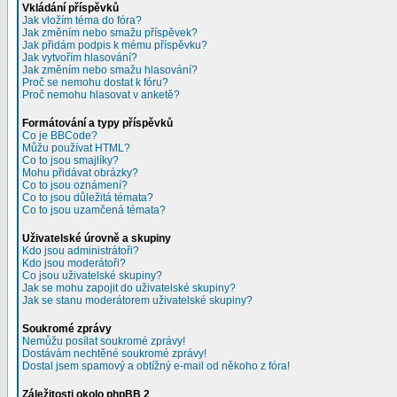
Vkládání příspěvků
Jak vložím téma do fóra?
Jak změním nebo smažu příspěvek?
Jak přidám podpis k mému příspěvku?
Jak vytvořím hlasování?
Jak změním nebo smažu hlasování?
Proč se nemohu dostat k fóru?
Proč nemohu hlasovat v anketě?
Formátování a typy příspěvků
Co je BBCode?
Můžu používat HTML?
Co to jsou smajlíky?
Mohu přidávat obrázky?
Co to jsou oznámení?
Co to jsou důležitá témata?
Co to jsou uzamčená témata?
Uživatelské úrovně a skupiny
Kdo jsou administrátoři?
Kdo jsou moderátoři?
Co jsou uživatelské skupiny?
Jak se mohu zapojit do uživatelské skupiny?
Jak se stanu moderátorem uživatelské skupiny?
Soukromé zprávy
Nemůžu posílat soukromé zprávy!
Dostávám nechtěné soukromé zprávy!
Dostal jsem spamový a obtížný e-mail od někoho z fóra!
Záležitosti okolo phpBB 2