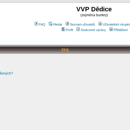
VVP Dědice
(zejména bunkry)
FAQ
Hledat
Seznam uživatelů
Uživatelské skupin
Profil
Soukromé zprávy
Přihlášení
FAQ
ášených?