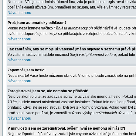
Nemusíte. Vše je na administrátorovi fóra, zda je potřeba se registrovat ke 
posílání e-mailů uživatelům, přihlášení do skupin, atd. Vřele vám tedy registra
Návrat nahoru
Proč jsem automaticky odhlášen?
Pokud nezaškrtnete tlačítko
Přihlásit automaticky při příští návštěvě
, budete př
ovšem nedoporučujeme, když se přihlašujete z veřejného počítače, např. v kni
Návrat nahoru
Jak zabráním, aby se moje uživatelské jméno objevilo v seznamu právě p
Ve vašem nastavení najděte možnost
Skrýt vaši přítomnost ve fóru
, pokud tut
Návrat nahoru
Zapomněl jsem heslo!
Nepanikařte! Vaše heslo můžeme obnovit. V tomto případě zmáčkněte na přihl
Návrat nahoru
Zaregistroval jsem se, ale nemohu se přihlásit!
Nejprve zkontrolujte, že zadáváte správné uživatelské jméno a heslo. Pokud j
13 let
, budete muset následovat zaslané instrukce. Pokud toto není ten případ
přihlásit. Když jste se registrovali, byli byste k tomuto vyzváni. Pokud vám b
proč se aktivace používá, je zmenšit možnost výskytu
nežádoucích
uživatelů, k
Návrat nahoru
V minulosti jsem se zaregistroval, ovšem nyní se nemohu přihlásit?!
Nejpravděpodobnější důvody: zadali jste chybné uživatelské jméno nebo heslo (