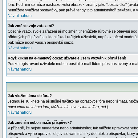
fóru. Pod ním se může nacházet větší obrázek, známý jako "postavička" (avatar)
nemůžete využívat postavičky, pak právě tehdy toto administrátoři zakázali, a v
Návrat nahoru
Jak změní svoje zařazení?
Obecně vzato, svoje zařazení přímo změnit nemůžete (úrovně se objevují pod 
přidaných příspěvků a k identifikaci určitých uživatelů, např. označení moder
pak může počet vašich příspěvků snížit.
Návrat nahoru
Když kliknu na e-mailový odkaz uživatele, jsem vyzván k přihlášení!
Pouze registrovaní uživatelé mohou posílat e-mail lidem přes nastavený e-mail
Návrat nahoru
Jak vložím téma do fóra?
Jednouše. Klikněte na příslušné tlačítko na obrazovce fóra nebo tématu. Možn
nová téma do tohoto fóra, Můžete hlasovat v tomto fóru, atd.
).
Návrat nahoru
Jak změním nebo smažu příspěvek?
V případě, že nejste moderátor nebo administrátor, tak můžete upravovat nebo
příspěvek a vy ho upravíte, objeví se vám malinký dodatek u příspěvku, který 