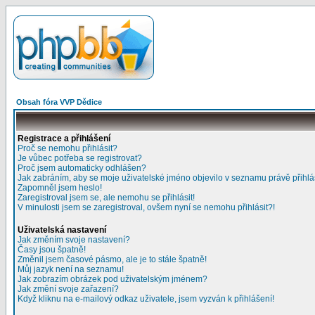
Obsah fóra VVP Dědice
Registrace a přihlášení
Proč se nemohu přihlásit?
Je vůbec potřeba se registrovat?
Proč jsem automaticky odhlášen?
Jak zabráním, aby se moje uživatelské jméno objevilo v seznamu právě přihl
Zapomněl jsem heslo!
Zaregistroval jsem se, ale nemohu se přihlásit!
V minulosti jsem se zaregistroval, ovšem nyní se nemohu přihlásit?!
Uživatelská nastavení
Jak změním svoje nastavení?
Časy jsou špatně!
Změnil jsem časové pásmo, ale je to stále špatně!
Můj jazyk není na seznamu!
Jak zobrazím obrázek pod uživatelským jménem?
Jak změní svoje zařazení?
Když kliknu na e-mailový odkaz uživatele, jsem vyzván k přihlášení!