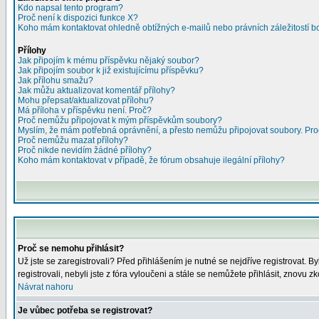
Kdo napsal tento program?
Proč není k dispozici funkce X?
Koho mám kontaktovat ohledně obtížných e-mailů nebo právních záležitostí 
Přílohy
Jak připojím k mému příspěvku nějaký soubor?
Jak připojím soubor k již existujícímu příspěvku?
Jak přílohu smažu?
Jak můžu aktualizovat komentář přílohy?
Mohu přepsat/aktualizovat přílohu?
Má příloha v příspěvku není. Proč?
Proč nemůžu připojovat k mým příspěvkům soubory?
Myslím, že mám potřebná oprávnění, a přesto nemůžu připojovat soubory. Pr
Proč nemůžu mazat přílohy?
Proč nikde nevidím žádné přílohy?
Koho mám kontaktovat v případě, že fórum obsahuje ilegální přílohy?
Proč se nemohu přihlásit?
Už jste se zaregistrovali? Před přihlášením je nutné se nejdříve registrovat. 
registrovali, nebyli jste z fóra vyloučeni a stále se nemůžete přihlásit, znov
Návrat nahoru
Je vůbec potřeba se registrovat?