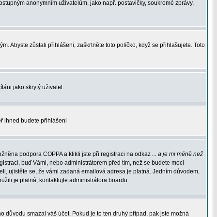
nedostupným anonymním uživatelům, jako např. postavičky, soukromé zprávy,
. Abyste zůstali přihlášeni, zaškrtněte toto políčko, když se přihlašujete. Toto
áni jako skrytý uživatel.
měř ihned budete přihlášeni
žněna podpora COPPA a klikli jste při registraci na odkaz
... a je mi méně než
egistrací, buď Vámi, nebo administrátorem před tím, než se budete moci
rželi, ujistěte se, že vámi zadaná emailová adresa je platná. Jedním důvodem,
oužili je platná, kontaktujte administrátora boardu.
ého důvodu smazal váš účet. Pokud je to ten druhý případ, pak jste možná