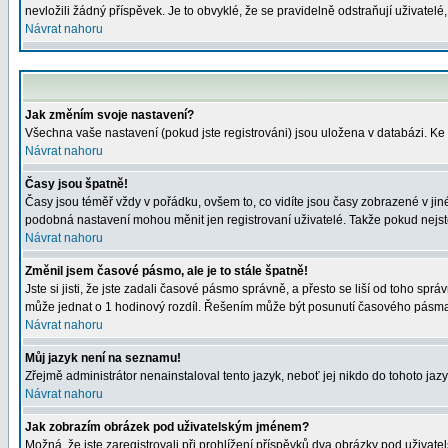
nevložili žádný příspěvek. Je to obvyklé, že se pravidelně odstraňují uživatelé
Návrat nahoru
Jak změním svoje nastavení?
Všechna vaše nastavení (pokud jste registrováni) jsou uložena v databázi. Ke
Návrat nahoru
Časy jsou špatně!
Časy jsou téměř vždy v pořádku, ovšem to, co vidíte jsou časy zobrazené v j
podobná nastavení mohou měnit jen registrovaní uživatelé. Takže pokud nejste r
Návrat nahoru
Změnil jsem časové pásmo, ale je to stále špatně!
Jste si jisti, že jste zadali časové pásmo správně, a přesto se liší od toho s
může jednat o 1 hodinový rozdíl. Řešením může být posunutí časového pásma 
Návrat nahoru
Můj jazyk není na seznamu!
Zřejmě administrátor nenainstaloval tento jazyk, neboť jej nikdo do tohoto jazy
Návrat nahoru
Jak zobrazím obrázek pod uživatelským jménem?
Možná, že jste zaregistrovali při prohlížení příspěvků dva obrázky pod uživatel