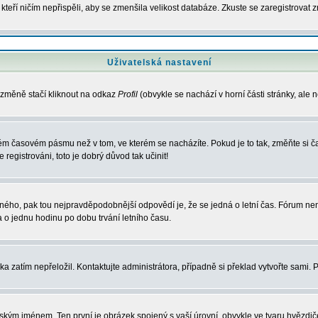
, kteří ničím nepřispěli, aby se zmenšila velikost databáze. Zkuste se zaregistrovat 
Uživatelská nastavení
 změně stačí kliknout na odkaz
Profil
(obvykle se nachází v horní části stránky, ale 
iném časovém pásmu než v tom, ve kterém se nacházíte. Pokud je to tak, změňte si
egistrováni, toto je dobrý důvod tak učinit!
právného, pak tou nejpravděpodobnější odpovědí je, že se jedná o letní čas. Fórum 
o jednu hodinu po dobu trvání letního času.
ka zatím nepřeložil. Kontaktujte administrátora, případně si překlad vytvořte sami. 
ským jménem. Ten první je obrázek spojený s vaší úrovní, obvykle ve tvaru hvězdiček 