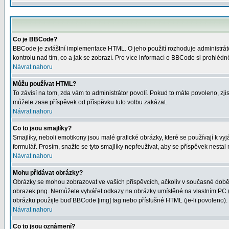
Co je BBCode?
BBCode je zvláštní implementace HTML. O jeho použití rozhoduje administrátor
kontrolu nad tím, co a jak se zobrazí. Pro více informací o BBCode si prohléd
Návrat nahoru
Můžu používat HTML?
To závisí na tom, zda vám to administrátor povolí. Pokud to máte povoleno, zjist
můžete zase příspěvek od příspěvku tuto volbu zakázat.
Návrat nahoru
Co to jsou smajlíky?
Smajlíky, neboli emotikony jsou malé grafické obrázky, které se používají k 
formulář. Prosím, snažte se tyto smajlíky nepřeužívat, aby se příspěvek nesta
Návrat nahoru
Mohu přidávat obrázky?
Obrázky se mohou zobrazovat ve vašich příspěvcích, ačkoliv v současné době 
obrazek.png. Nemůžete vytvářet odkazy na obrázky umístěné na vlastním PC (
obrázku použijte buď BBCode [img] tag nebo příslušné HTML (je-li povoleno).
Návrat nahoru
Co to jsou oznámení?