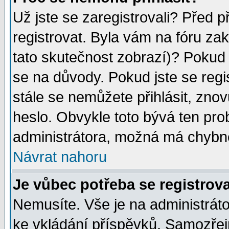
Už jste se zaregistrovali? Před p
registrovat. Byla vám na fóru za
tato skutečnost zobrazí)? Pokud a
se na důvody. Pokud jste se regist
stále se nemůžete přihlásit, znov
heslo. Obvykle toto bývá ten pro
administrátora, možná má chybné
Návrat nahoru
Je vůbec potřeba se registrov
Nemusíte. Vše je na administrátor
ke vkládání příspěvků. Samozřej