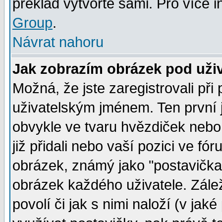
překlad vytvořte sami. Pro více 
Group
.
Návrat nahoru
Jak zobrazím obrázek pod už
Možná, že jste zaregistrovali př
uživatelským jménem. Ten první j
obvykle ve tvaru hvězdiček nebo k
již přidali nebo vaší pozici ve f
obrázek, známý jako "postavička" 
obrázek každého uživatele. Zálež
povolí či jak s nimi naloží (v j