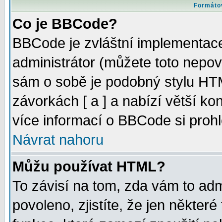
Formátov
Co je BBCode?
BBCode je zvláštní implementac
administrátor (můžete toto nepov
sám o sobě je podobný stylu HTM
závorkách [ a ] a nabízí větší kon
více informací o BBCode si proh
Návrat nahoru
Můžu používat HTML?
To závisí na tom, zda vám to adm
povoleno, zjistíte, že jen některé