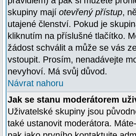
pravidlem) a pak si můžete proh
skupiny mají
otevřený přístup
, n
utajené členství. Pokud je skupi
kliknutím na příslušné tlačítko. 
žádost schválit a může se vás z
vstoupit. Prosím, nenadávejte mo
nevyhoví. Má svůj důvod.
Návrat nahoru
Jak se stanu moderátorem uži
Uživatelské skupiny jsou původ
také ustanovit moderátora. Máte-l
pak jako prvního kontaktujte ad