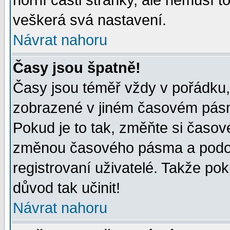
horní části stránky, ale nemusí t
veškerá svá nastavení.
Návrat nahoru
Časy jsou špatně!
Časy jsou téměř vždy v pořádku, 
zobrazené v jiném časovém pásm
Pokud je to tak, změňte si časov
změnou časového pásma a podob
registrovaní uživatelé. Takže pok
důvod tak učinit!
Návrat nahoru