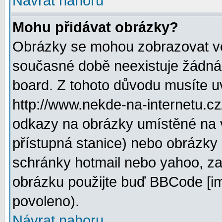
Návrat nahoru
Mohu přidávat obrázky?
Obrázky se mohou zobrazovat ve 
současné době neexistuje žádná
board. Z tohoto důvodu musíte u
http://www.nekde-na-internetu.c
odkazy na obrázky umístěné na v
přístupná stanice) nebo obrázky
schránky hotmail nebo yahoo, za
obrázku použijte buď BBCode [im
povoleno).
Návrat nahoru