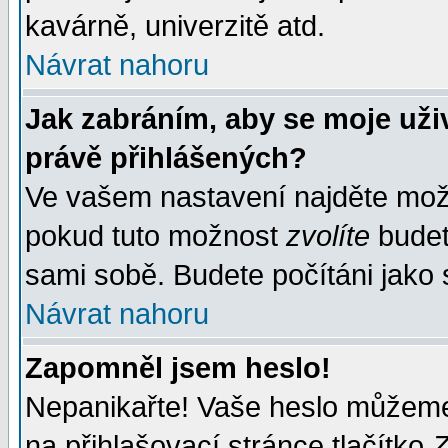
kavárně, univerzitě atd.
Návrat nahoru
Jak zabráním, aby se moje uži
právě přihlášených?
Ve vašem nastavení najděte mo
pokud tuto možnost
zvolíte
budete
sami sobě. Budete počítáni jako s
Návrat nahoru
Zapomněl jsem heslo!
Nepanikařte! Vaše heslo můžeme
na přihlašovací stránce tlačítko
Z