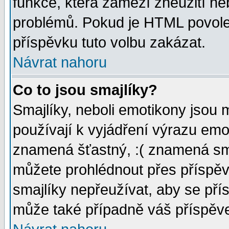
funkce, která zamezí zneužití ne
problémů. Pokud je HTML povole
příspěvku tuto volbu zakázat.
Návrat nahoru
Co to jsou smajlíky?
Smajlíky, neboli emotikony jsou 
používají k vyjádření výrazu emo
znamená šťastný, :( znamená sm
můžete prohlédnout přes příspěv
smajlíky nepřeužívat, aby se pří
může také případně váš příspěv