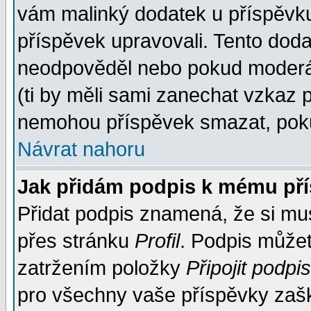
vám malinký dodatek u příspěvku, 
příspěvek upravovali. Tento doda
neodpověděl nebo pokud moderáto
(ti by měli sami zanechat vzkaz p
nemohou příspěvek smazat, poku
Návrat nahoru
Jak přidám podpis k mému př
Přidat podpis znamená, že si musí
přes stránku
Profil
. Podpis může
zatržením položky
Připojit podpis
pro všechny vaše příspěvky zašk