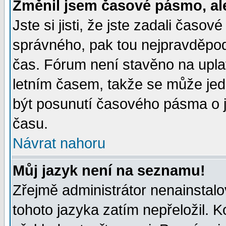
Změnil jsem časové pásmo, ale 
Jste si jisti, že jste zadali časo
správného, pak tou nejpravděpodo
čas. Fórum není stavěno na upla
letním časem, takže se může jed
být posunutí časového pásma o j
času.
Návrat nahoru
Můj jazyk není na seznamu!
Zřejmě administrátor nenainstalov
tohoto jazyka zatím nepřeložil. K