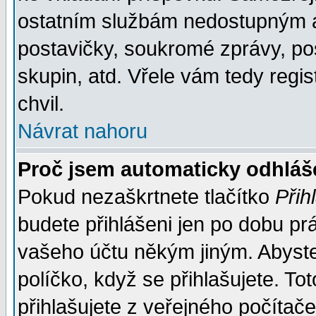
ostatním službám nedostupným a
postavičky, soukromé zprávy, pos
skupin, atd. Vřele vám tedy regi
chvil.
Návrat nahoru
Proč jsem automaticky odhlá
Pokud nezaškrtnete tlačítko
Přih
budete přihlášeni jen po dobu prá
vašeho účtu někým jiným. Abyste z
políčko, když se přihlašujete. 
přihlašujete z veřejného počítače