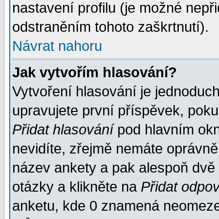
nastavení profilu (je možné nep
odstraněním tohoto zaškrtnutí).
Návrat nahoru
Jak vytvořím hlasování?
Vytvoření hlasování je jednoduc
upravujete první příspěvek, pokud
Přidat hlasování
pod hlavním okn
nevidíte, zřejmě nemáte oprávněn
název ankety a pak alespoň dvě
otázky a klikněte na
Přidat odpo
anketu, kde 0 znamená neomezen