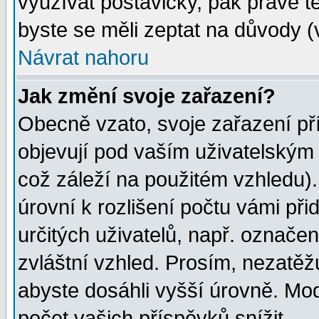
využívat postavičky, pak právě te
byste se měli zeptat na důvody (
Návrat nahoru
Jak změní svoje zařazení?
Obecně vzato, svoje zařazení p
objevují pod vaším uživatelským
což záleží na použitém vzhledu)
úrovní k rozlišení počtu vámi při
určitých uživatelů, např. označe
zvláštní vzhled. Prosím, nezatěž
abyste dosáhli vyšší úrovně. Mo
počet vašich příspěvků snížit.