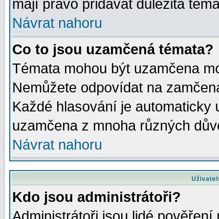
mají právo přidávat důležitá téma
Návrat nahoru
Co to jsou uzamčená témata?
Témata mohou být uzamčena mod
Nemůžete odpovídat na zamčená 
Každé hlasování je automaticky
uzamčena z mnoha různých dův
Návrat nahoru
Uživatel
Kdo jsou administrátoři?
Administrátoři jsou lidé pověření