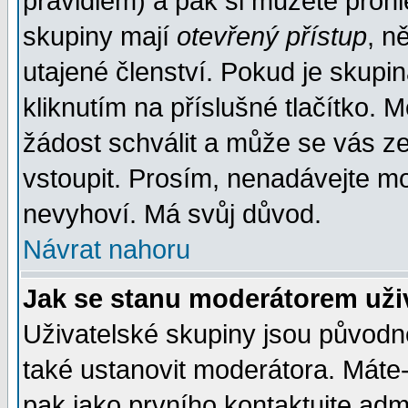
pravidlem) a pak si můžete proh
skupiny mají
otevřený přístup
, n
utajené členství. Pokud je skupi
kliknutím na příslušné tlačítko. 
žádost schválit a může se vás z
vstoupit. Prosím, nenadávejte mo
nevyhoví. Má svůj důvod.
Návrat nahoru
Jak se stanu moderátorem uži
Uživatelské skupiny jsou původ
také ustanovit moderátora. Máte-l
pak jako prvního kontaktujte ad