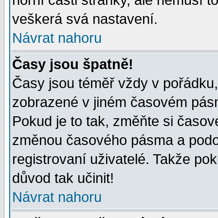
horní části stránky, ale nemusí t
veškerá svá nastavení.
Návrat nahoru
Časy jsou špatně!
Časy jsou téměř vždy v pořádku, 
zobrazené v jiném časovém pásm
Pokud je to tak, změňte si časov
změnou časového pásma a podob
registrovaní uživatelé. Takže pok
důvod tak učinit!
Návrat nahoru