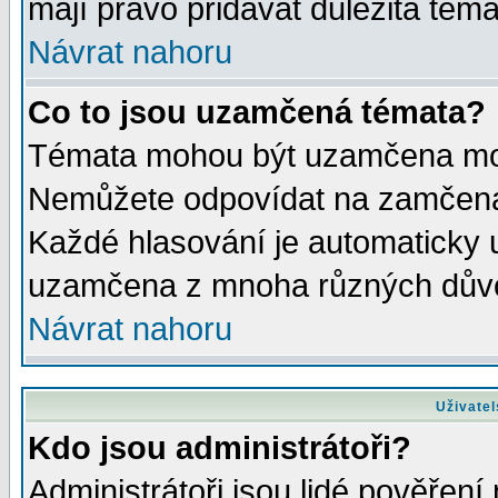
mají právo přidávat důležitá téma
Návrat nahoru
Co to jsou uzamčená témata?
Témata mohou být uzamčena mod
Nemůžete odpovídat na zamčená 
Každé hlasování je automaticky
uzamčena z mnoha různých dův
Návrat nahoru
Uživatel
Kdo jsou administrátoři?
Administrátoři jsou lidé pověření