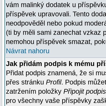
vám malinký dodatek u příspěvku, 
příspěvek upravovali. Tento doda
neodpověděl nebo pokud moderáto
(ti by měli sami zanechat vzkaz p
nemohou příspěvek smazat, poku
Návrat nahoru
Jak přidám podpis k mému př
Přidat podpis znamená, že si musí
přes stránku
Profil
. Podpis může
zatržením položky
Připojit podpis
pro všechny vaše příspěvky zašk