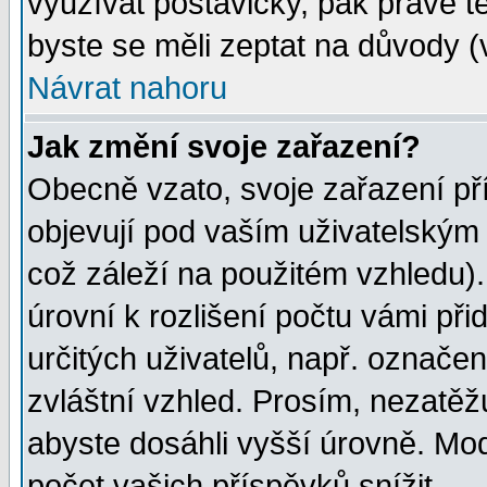
využívat postavičky, pak právě te
byste se měli zeptat na důvody (
Návrat nahoru
Jak změní svoje zařazení?
Obecně vzato, svoje zařazení p
objevují pod vaším uživatelským
což záleží na použitém vzhledu)
úrovní k rozlišení počtu vámi při
určitých uživatelů, např. označe
zvláštní vzhled. Prosím, nezatěž
abyste dosáhli vyšší úrovně. Mo
počet vašich příspěvků snížit.