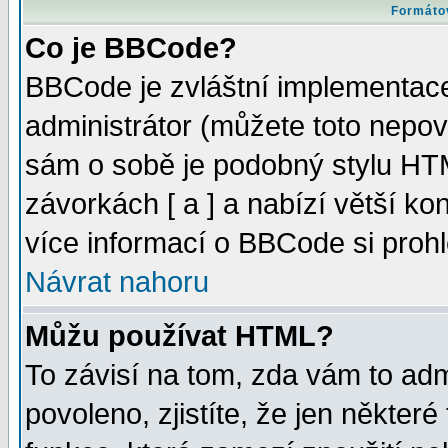
Formátov
Co je BBCode?
BBCode je zvláštní implementac
administrátor (můžete toto nepov
sám o sobě je podobný stylu HTM
závorkách [ a ] a nabízí větší kon
více informací o BBCode si proh
Návrat nahoru
Můžu používat HTML?
To závisí na tom, zda vám to adm
povoleno, zjistíte, že jen některé