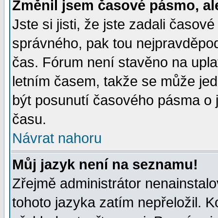
Změnil jsem časové pásmo, ale 
Jste si jisti, že jste zadali časo
správného, pak tou nejpravděpodo
čas. Fórum není stavěno na upla
letním časem, takže se může jed
být posunutí časového pásma o j
času.
Návrat nahoru
Můj jazyk není na seznamu!
Zřejmě administrátor nenainstalov
tohoto jazyka zatím nepřeložil. K