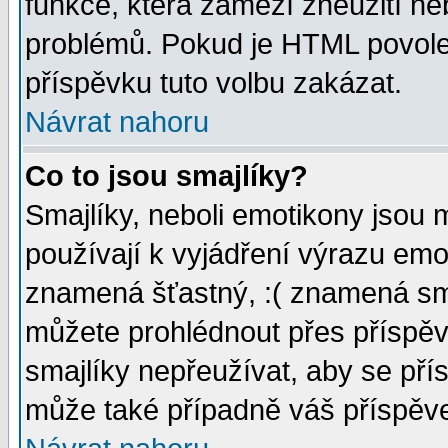
funkce, která zamezí zneužití ne
problémů. Pokud je HTML povole
příspěvku tuto volbu zakázat.
Návrat nahoru
Co to jsou smajlíky?
Smajlíky, neboli emotikony jsou 
používají k vyjádření výrazu emo
znamená šťastný, :( znamená sm
můžete prohlédnout přes příspěv
smajlíky nepřeužívat, aby se pří
může také případně váš příspěv