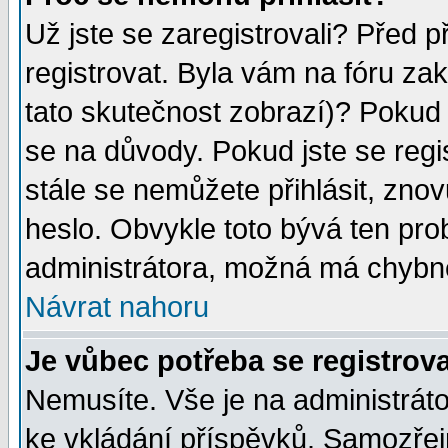
Už jste se zaregistrovali? Před p
registrovat. Byla vám na fóru za
tato skutečnost zobrazí)? Pokud a
se na důvody. Pokud jste se regist
stále se nemůžete přihlásit, znov
heslo. Obvykle toto bývá ten pro
administrátora, možná má chybné
Návrat nahoru
Je vůbec potřeba se registrov
Nemusíte. Vše je na administrátor
ke vkládání příspěvků. Samozřej