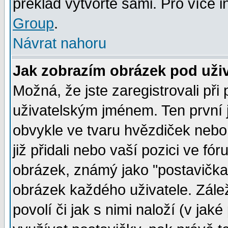
překlad vytvořte sami. Pro více 
Group
.
Návrat nahoru
Jak zobrazím obrázek pod už
Možná, že jste zaregistrovali př
uživatelským jménem. Ten první j
obvykle ve tvaru hvězdiček nebo k
již přidali nebo vaší pozici ve f
obrázek, známý jako "postavička" 
obrázek každého uživatele. Zálež
povolí či jak s nimi naloží (v j