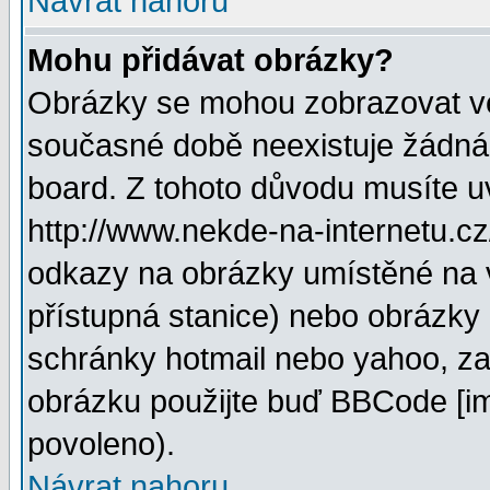
Návrat nahoru
Mohu přidávat obrázky?
Obrázky se mohou zobrazovat ve 
současné době neexistuje žádná
board. Z tohoto důvodu musíte u
http://www.nekde-na-internetu.c
odkazy na obrázky umístěné na v
přístupná stanice) nebo obrázky
schránky hotmail nebo yahoo, za
obrázku použijte buď BBCode [im
povoleno).
Návrat nahoru