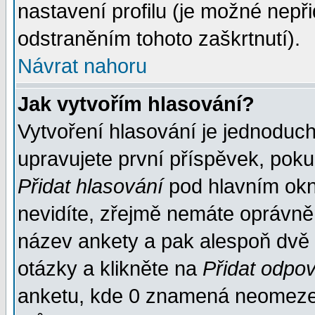
nastavení profilu (je možné nep
odstraněním tohoto zaškrtnutí).
Návrat nahoru
Jak vytvořím hlasování?
Vytvoření hlasování je jednoduc
upravujete první příspěvek, pokud
Přidat hlasování
pod hlavním okn
nevidíte, zřejmě nemáte oprávněn
název ankety a pak alespoň dvě
otázky a klikněte na
Přidat odpo
anketu, kde 0 znamená neomezen