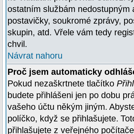
ostatním službám nedostupným a
postavičky, soukromé zprávy, pos
skupin, atd. Vřele vám tedy regi
chvil.
Návrat nahoru
Proč jsem automaticky odhlá
Pokud nezaškrtnete tlačítko
Přih
budete přihlášeni jen po dobu prá
vašeho účtu někým jiným. Abyste z
políčko, když se přihlašujete. 
přihlašujete z veřejného počítače