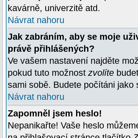
kavárně, univerzitě atd.
Návrat nahoru
Jak zabráním, aby se moje uži
právě přihlášených?
Ve vašem nastavení najděte mo
pokud tuto možnost
zvolíte
budete
sami sobě. Budete počítáni jako s
Návrat nahoru
Zapomněl jsem heslo!
Nepanikařte! Vaše heslo můžeme
na přihlašovací stránce tlačítko
Z