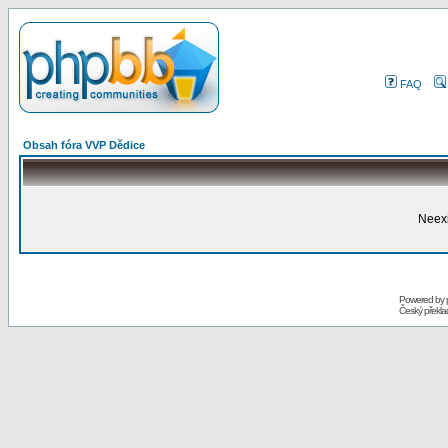
FAQ
Obsah fóra VVP Dědice
Neexi
Powered by
Český překl