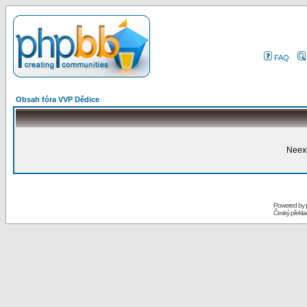
FAQ
Obsah fóra VVP Dědice
Neexi
Powered by
Český překl