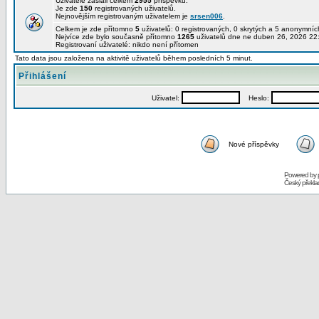
Uživatelé zaslali celkem
2955
příspěvků.
Je zde
150
registrovaných uživatelů.
Nejnovějším registrovaným uživatelem je
srsen006
.
Celkem je zde přítomno
5
uživatelů: 0 registrovaných, 0 skrytých a 5 anonymní
Nejvíce zde bylo současně přítomno
1265
uživatelů dne ne duben 26, 2026 22
Registrovaní uživatelé: nikdo není přítomen
Tato data jsou založena na aktivitě uživatelů během posledních 5 minut.
Přihlášení
Uživatel:
Heslo:
Nové příspěvky
Powered by
Český překl