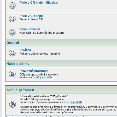
Pixle v ČR jinde - Milovice
Pixle v ČR jinde
Ostatní pixle v ČR
Pixle - obecně
Netýkající se konkrétního prostoru
Ostatní
Plkárna
Pokec o všem, co vás napadne
Naše stránky
Provozní informace
Důležitá upozornění a novinky
Moderátor
Ondřej Jakubčík
Kdo je přítomen
Uživatelé zaslali celkem
2955
příspěvků.
Je zde
150
registrovaných uživatelů.
Nejnovějším registrovaným uživatelem je
srsen006
.
Celkem je zde přítomno
3
uživatelů: 0 registrovaných, 0 skrytých a 3 anonymní
Nejvíce zde bylo současně přítomno
1265
uživatelů dne ne duben 26, 2026 22
Registrovaní uživatelé: nikdo není přítomen