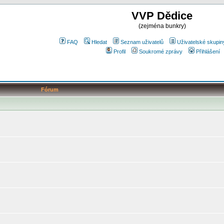
VVP Dědice
(zejména bunkry)
FAQ
Hledat
Seznam uživatelů
Uživatelské skupin
Profil
Soukromé zprávy
Přihlášení
Fórum