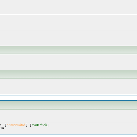
ch. [
administrátoři
] [
moderátoři
]
:16.