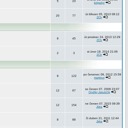
5
23
brigadyr
út březen 05, 2013 08:12
20
77
ZCh
út prosinec 24, 2013 12:29
9
45
ZCh
st únor 19, 2014 21:06
2
3
ZCh
po červenec 09, 2012 15:59
9
122
martinur
so červen 07, 2008 23:07
12
67
Ondřej Jakubčík
ne červen 07, 2015 09:39
12
154
Jirka
čt duben 21, 2011 12:44
8
88
Jirka