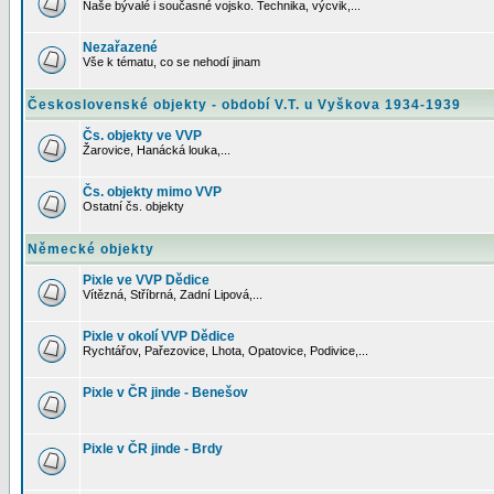
Naše bývalé i současné vojsko. Technika, výcvik,...
Nezařazené
Vše k tématu, co se nehodí jinam
Československé objekty - období V.T. u Vyškova 1934-1939
Čs. objekty ve VVP
Žarovice, Hanácká louka,...
Čs. objekty mimo VVP
Ostatní čs. objekty
Německé objekty
Pixle ve VVP Dědice
Vítězná, Stříbrná, Zadní Lipová,...
Pixle v okolí VVP Dědice
Rychtářov, Pařezovice, Lhota, Opatovice, Podivice,...
Pixle v ČR jinde - Benešov
Pixle v ČR jinde - Brdy