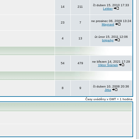
čt duben 15, 2010 17:33
14
211
Lekker
ne prosinec 06, 2009 13:24
23
7
Maynard
út únor 15, 2011 12:06
4
13
brigadyr
ne březen 14, 2021 17:29
54
479
Viktor Šrámek
čt duben 10, 2008 20:36
8
9
Jirka
Časy uváděny v GMT + 1 hodina