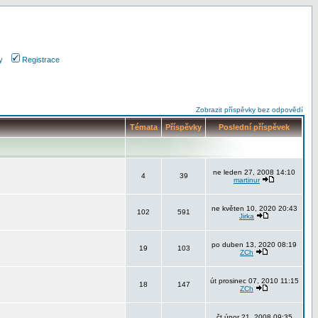
y
Registrace
Zobrazit příspěvky bez odpovědí
Témata
Příspěvky
Poslední příspěvek
ne leden 27, 2008 14:10
4
39
martinur
ne květen 10, 2020 20:43
102
591
Jirka
po duben 13, 2020 08:19
19
103
ZCh
út prosinec 07, 2010 11:15
18
147
ZCh
čt únor 21, 2008 09:35