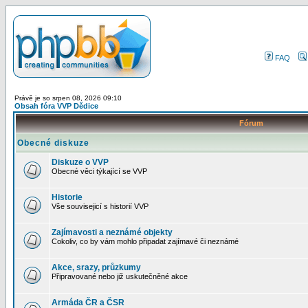
FAQ
Právě je so srpen 08, 2026 09:10
Obsah fóra VVP Dědice
Fórum
Obecné diskuze
Diskuze o VVP
Obecné věci týkající se VVP
Historie
Vše souvisejicí s historií VVP
Zajímavosti a neznámé objekty
Cokoliv, co by vám mohlo připadat zajímavé či neznámé
Akce, srazy, průzkumy
Připravované nebo již uskutečněné akce
Armáda ČR a ČSR