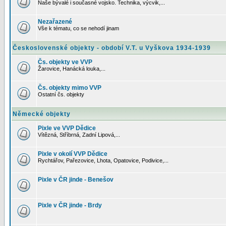
Naše bývalé i současné vojsko. Technika, výcvik,...
Nezařazené
Vše k tématu, co se nehodí jinam
Československé objekty - období V.T. u Vyškova 1934-1939
Čs. objekty ve VVP
Žarovice, Hanácká louka,...
Čs. objekty mimo VVP
Ostatní čs. objekty
Německé objekty
Pixle ve VVP Dědice
Vítězná, Stříbrná, Zadní Lipová,...
Pixle v okolí VVP Dědice
Rychtářov, Pařezovice, Lhota, Opatovice, Podivice,...
Pixle v ČR jinde - Benešov
Pixle v ČR jinde - Brdy