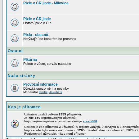
Pixle v ČR jinde - Milovice
Pixle v ČR jinde
Ostatní pixle v ČR
Pixle - obecně
Netýkající se konkrétního prostoru
Ostatní
Plkárna
Pokec o všem, co vás napadne
Naše stránky
Provozní informace
Důležitá upozornění a novinky
Moderátor
Ondřej Jakubčík
Kdo je přítomen
Uživatelé zaslali celkem
2955
příspěvků.
Je zde
150
registrovaných uživatelů.
Nejnovějším registrovaným uživatelem je
srsen006
.
Celkem je zde přítomno
3
uživatelů: 0 registrovaných, 0 skrytých a 3 anonymní
Nejvíce zde bylo současně přítomno
1265
uživatelů dne ne duben 26, 2026 22
Registrovaní uživatelé: nikdo není přítomen