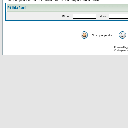
Tato data jsou založena na aktivitě uživatelů během posledních 5 minut.
Přihlášení
Uživatel:
Heslo:
Nové příspěvky
Powered by
Český překl