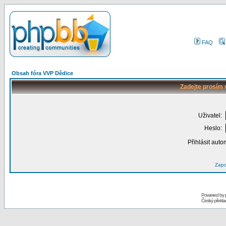
FAQ
Obsah fóra VVP Dědice
Zadejte prosím 
Uživatel:
Heslo:
Přihlásit auto
Zapo
Powered by
Český překl