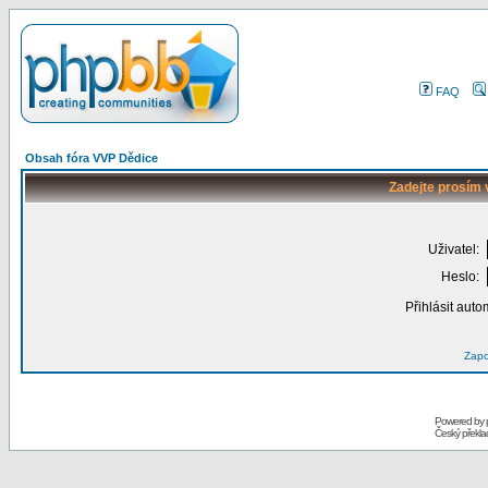
FAQ
Obsah fóra VVP Dědice
Zadejte prosím 
Uživatel:
Heslo:
Přihlásit auto
Zapo
Powered by
Český překl