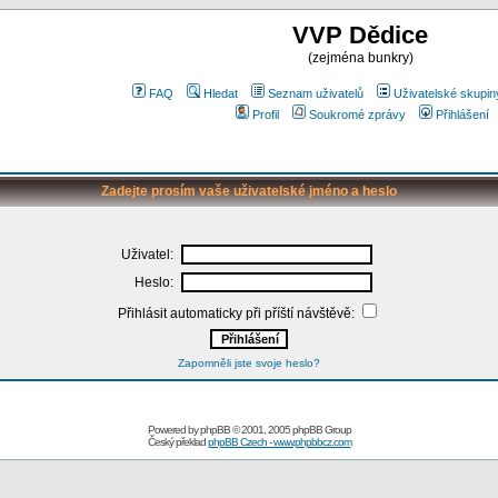
VVP Dědice
(zejména bunkry)
FAQ
Hledat
Seznam uživatelů
Uživatelské skupin
Profil
Soukromé zprávy
Přihlášení
Zadejte prosím vaše uživatelské jméno a heslo
Uživatel:
Heslo:
Přihlásit automaticky při příští návštěvě:
Zapomněli jste svoje heslo?
Powered by
phpBB
© 2001, 2005 phpBB Group
Český překlad
phpBB Czech - www.phpbbcz.com