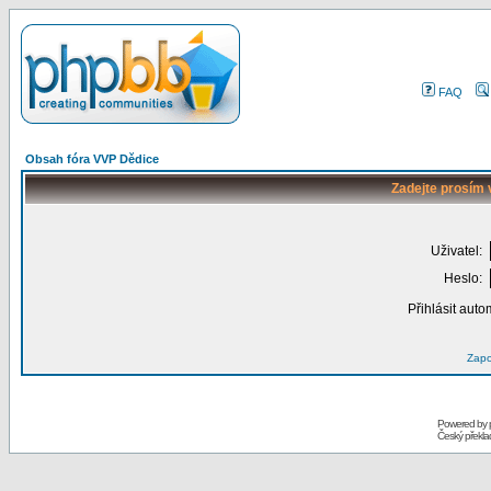
FAQ
Obsah fóra VVP Dědice
Zadejte prosím 
Uživatel:
Heslo:
Přihlásit auto
Zapo
Powered by
Český překl