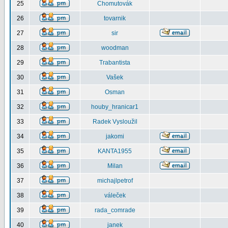
25
Chomutovák
26
tovarnik
27
sir
28
woodman
29
Trabantista
30
Vašek
31
Osman
32
houby_hranicar1
33
Radek Vysloužil
34
jakomi
35
KANTA1955
36
Milan
37
michajlpetrof
38
váleček
39
rada_comrade
40
janek