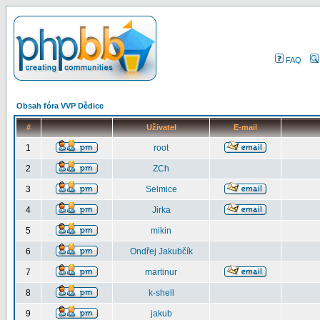
FAQ
Obsah fóra VVP Dědice
#
Uživatel
E-mail
1
root
2
ZCh
3
Selmice
4
Jirka
5
mikin
6
Ondřej Jakubčík
7
martinur
8
k-shell
9
jakub