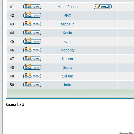
41
MatesPospa
42
PHX
43
zeppelin
44
Kosta
45
kami
46
Mooonty
47
filnorm
48
Sunix
49
Skřítek
50
balu
Strana
1
z
3
Powered by