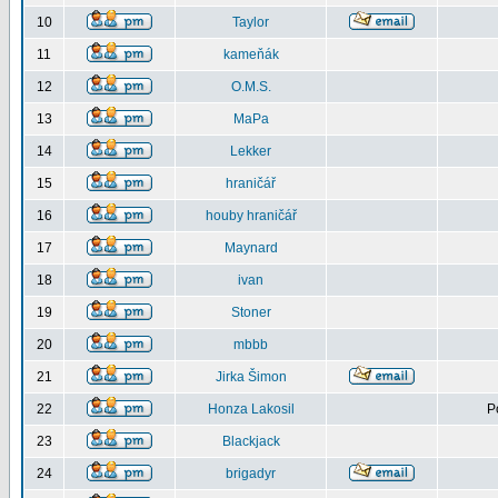
10
Taylor
11
kameňák
12
O.M.S.
13
MaPa
14
Lekker
15
hraničář
16
houby hraničář
17
Maynard
18
ivan
19
Stoner
20
mbbb
21
Jirka Šimon
22
Honza Lakosil
P
23
Blackjack
24
brigadyr