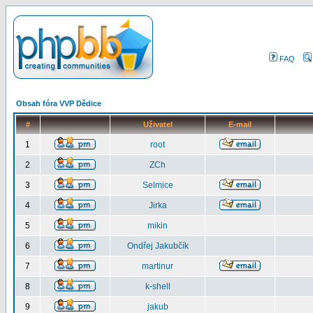
FAQ
Obsah fóra VVP Dědice
#
Uživatel
E-mail
1
root
2
ZCh
3
Selmice
4
Jirka
5
mikin
6
Ondřej Jakubčík
7
martinur
8
k-shell
9
jakub