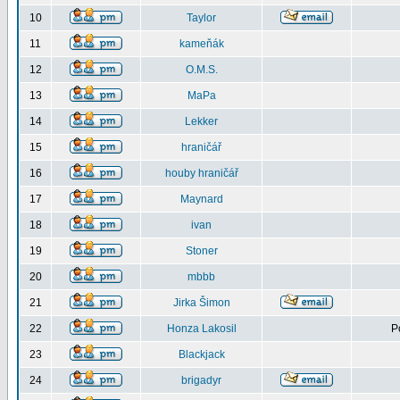
10
Taylor
11
kameňák
12
O.M.S.
13
MaPa
14
Lekker
15
hraničář
16
houby hraničář
17
Maynard
18
ivan
19
Stoner
20
mbbb
21
Jirka Šimon
22
Honza Lakosil
P
23
Blackjack
24
brigadyr