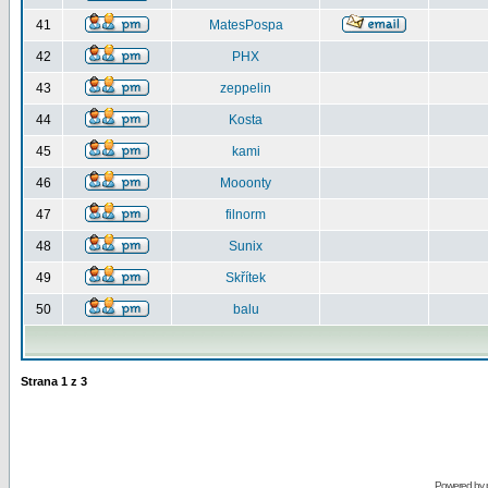
41
MatesPospa
42
PHX
43
zeppelin
44
Kosta
45
kami
46
Mooonty
47
filnorm
48
Sunix
49
Skřítek
50
balu
Strana
1
z
3
Powered by