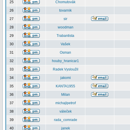
25
Chomutovák
26
tovarnik
27
sir
28
woodman
29
Trabantista
30
Vašek
31
Osman
32
houby_hranicar1
33
Radek Vysloužil
34
jakomi
35
KANTA1955
36
Milan
37
michajlpetrof
38
váleček
39
rada_comrade
40
janek