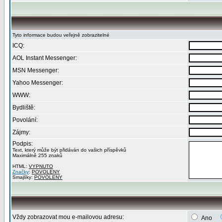
Tyto informace budou veřejně zobrazitelné
ICQ:
AOL Instant Messenger:
MSN Messenger:
Yahoo Messenger:
WWW:
Bydliště:
Povolání:
Zájmy:
Podpis:
Text, který může být přidáván do vašich příspěvků
Maximálně 255 znaků
HTML:
VYPNUTO
Značky
:
POVOLENY
Smajlíky:
POVOLENY
Vždy zobrazovat mou e-mailovou adresu:
Ano