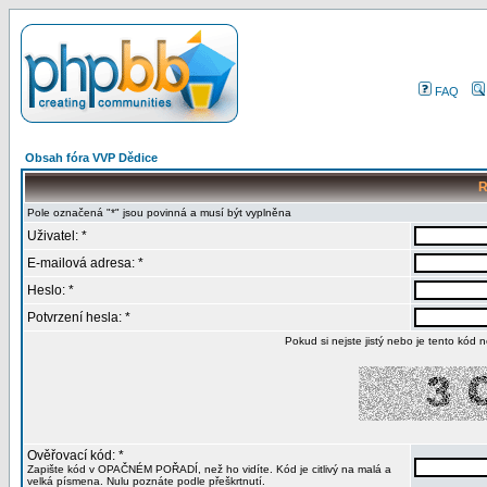
FAQ
Obsah fóra VVP Dědice
R
Pole označená "*" jsou povinná a musí být vyplněna
Uživatel: *
E-mailová adresa: *
Heslo: *
Potvrzení hesla: *
Pokud si nejste jistý nebo je tento kód n
Ověřovací kód: *
Zapište kód v OPAČNÉM POŘADÍ, než ho vidíte. Kód je citlivý na malá a
velká písmena. Nulu poznáte podle přeškrtnutí.