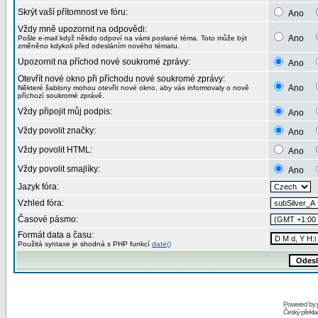
Skrýt vaší přítomnost ve fóru:
Ano
Vždy mně upozornit na odpovědi:
Ano
Pošle e-mail když někdo odpoví na vámi poslané téma. Toto může být
změněno kdykoli před odesláním nového tématu.
Upozornit na příchod nové soukromé zprávy:
Ano
Otevřít nové okno při příchodu nové soukromé zprávy:
Ano
Některé šablony mohou otevřít nové okno, aby vás informovaly o nově
příchozí soukromé zprávě.
Vždy připojit můj podpis:
Ano
Vždy povolit značky:
Ano
Vždy povolit HTML:
Ano
Vždy povolit smajlíky:
Ano
Jazyk fóra:
Vzhled fóra:
Časové pásmo:
Formát data a času:
Použitá syntaxe je shodná s PHP funkcí
date()
Powered by
Český překl