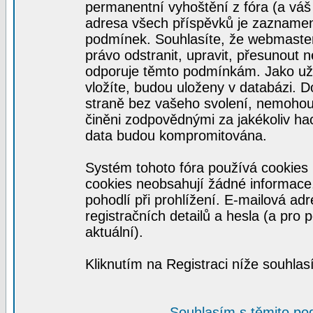
permanentní vyhoštění z fóra (a váš 
adresa všech příspěvků je zaznamen
podmínek. Souhlasíte, že webmaster,
právo odstranit, upravit, přesunout ne
odporuje těmto podmínkám. Jako uživ
vložíte, budou uloženy v databázi. 
straně bez vašeho svolení, nemohou
činěni zodpovědnými za jakékoliv ha
data budou kompromitována.
Systém tohoto fóra používá cookies 
cookies neobsahují žádné informace, 
pohodlí při prohlížení. E-mailová ad
registračních detailů a hesla (a pro
aktuální).
Kliknutím na Registraci níže souhla
Souhlasím s těmito po