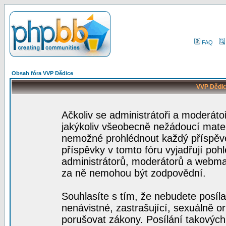
FAQ
Obsah fóra VVP Dědice
VVP Dědic
Ačkoliv se administrátoři a moderátoř
jakýkoliv všeobecně nežádoucí materiá
nemožné prohlédnout každý příspěve
příspěvky v tomto fóru vyjadřují poh
administrátorů, moderátorů a webmas
za ně nemohou být zodpovědní.
Souhlasíte s tím, že nebudete posíla
nenávistné, zastrašující, sexuálně o
porušovat zákony. Posílání takových