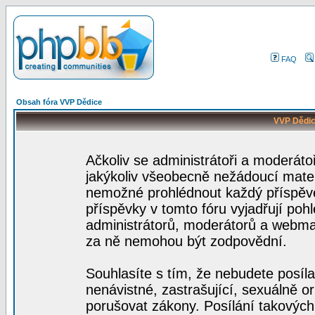
FAQ
Obsah fóra VVP Dědice
VVP Dědic
Ačkoliv se administrátoři a moderátoř
jakýkoliv všeobecně nežádoucí materiá
nemožné prohlédnout každý příspěve
příspěvky v tomto fóru vyjadřují poh
administrátorů, moderátorů a webmas
za ně nemohou být zodpovědní.
Souhlasíte s tím, že nebudete posíla
nenávistné, zastrašující, sexuálně o
porušovat zákony. Posílání takových