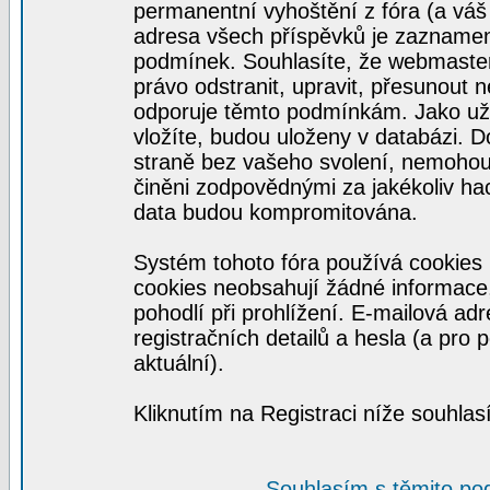
permanentní vyhoštění z fóra (a váš 
adresa všech příspěvků je zaznamen
podmínek. Souhlasíte, že webmaster,
právo odstranit, upravit, přesunout ne
odporuje těmto podmínkám. Jako uživ
vložíte, budou uloženy v databázi. 
straně bez vašeho svolení, nemohou
činěni zodpovědnými za jakékoliv ha
data budou kompromitována.
Systém tohoto fóra používá cookies 
cookies neobsahují žádné informace, 
pohodlí při prohlížení. E-mailová ad
registračních detailů a hesla (a pro
aktuální).
Kliknutím na Registraci níže souhla
Souhlasím s těmito po