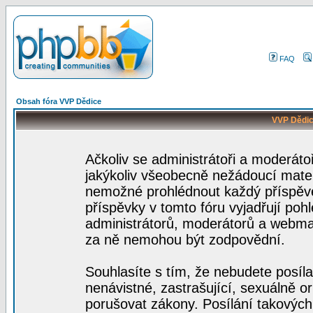
FAQ
Obsah fóra VVP Dědice
VVP Dědic
Ačkoliv se administrátoři a moderátoř
jakýkoliv všeobecně nežádoucí materiá
nemožné prohlédnout každý příspěve
příspěvky v tomto fóru vyjadřují poh
administrátorů, moderátorů a webmas
za ně nemohou být zodpovědní.
Souhlasíte s tím, že nebudete posíla
nenávistné, zastrašující, sexuálně o
porušovat zákony. Posílání takových