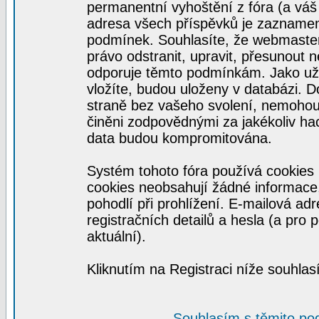
permanentní vyhoštění z fóra (a váš 
adresa všech příspěvků je zaznamen
podmínek. Souhlasíte, že webmaster,
právo odstranit, upravit, přesunout ne
odporuje těmto podmínkám. Jako uživ
vložíte, budou uloženy v databázi. 
straně bez vašeho svolení, nemohou
činěni zodpovědnými za jakékoliv ha
data budou kompromitována.
Systém tohoto fóra používá cookies 
cookies neobsahují žádné informace, 
pohodlí při prohlížení. E-mailová ad
registračních detailů a hesla (a pro
aktuální).
Kliknutím na Registraci níže souhla
Souhlasím s těmito po