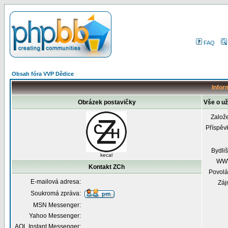
FAQ
Obsah fóra VVP Dědice
Infor
Obrázek postavičky
Vše o už
Založ
Příspěv
Bydliš
kecal
WW
Kontakt ZCh
Povolá
E-mailová adresa:
Záj
Soukromá zpráva:
MSN Messenger:
Yahoo Messenger:
AOL Instant Messenger: