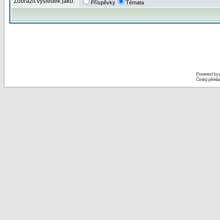
Zobrazit výsledek jako:
Příspěvky
Témata
Powered by
Český překl