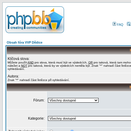
FAQ
Obsah fóra VVP Dědice
Klíčová slova:
Můžete použít
AND
pro slova, která musí být ve výsledcích,
OR
pro taková, která tam moho
náležet a
NOT
pro taková, která by ve výsledcích neměla být. Znak "*" nahradí část řetězce
vyhledávání.
Autora:
Znak "*" nahradí část řetězce při vyhledávání.
Fórum:
Kategorie: