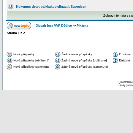
Kokemus tietyt paikkakoordinaatit Suomisen
Zobrazit témata za 
Obsah fóra VVP Dědice
->
Plkárna
Strana
1
z
2
Nové příspěvky
Žádné nové příspěvky
Oznámen
Nové příspěvky [oblíbené]
Žádné nové příspěvky [oblíbené]
Důležité
Nové příspěvky [zamknuto]
Žádné nové příspěvky [zamknuto]
Powered by
Český překl