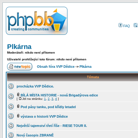
FAQ
Plkárna
Moderátoři: nikdo není přítomen
Uživatelé prohlížející toto fórum: nikdo není přítomen
Obsah fóra VVP Dědice
->
Plkárna
Témata
procházka VVP Dědice.
BÍLÁ MÍSTA HISTORIE - nová Brigadýrova edice
[
Jdi na stránku:
1
,
2
,
3
,
4
]
Pod pásy tanku, pod křídly letadel
výstava o historii VVP Dědice
Největší tajemství třetí říše - RIESE TOUR II.
Nový časopis ZBRANĚ