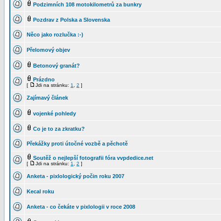
Podzimních 108 motokilometrů za bunkry
Pozdrav z Polska a Slovenska
Něco jako rozlučka :-)
Přelomový objev
Betonový granát?
Prázdno
[
Jdi na stránku:
1
,
2
]
Zajímavý článek
vojenké pohledy
Co je to za zkratku?
Překážky proti útočné vozbě a pěchotě
Soutěž o nejlepší fotografii fóra vvpdedice.net
[
Jdi na stránku:
1
,
2
]
Anketa - pixlologický počin roku 2007
Kecal roku
Anketa - co čekáte v pixlologii v roce 2008