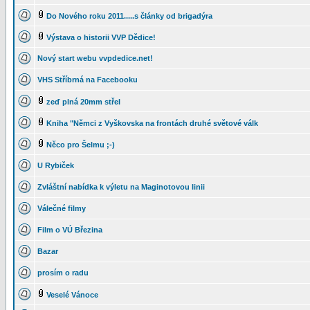
Do Nového roku 2011.....s články od brigadýra
Výstava o historii VVP Dědice!
Nový start webu vvpdedice.net!
VHS Stříbrná na Facebooku
zeď plná 20mm střel
Kniha "Němci z Vyškovska na frontách druhé světové válk
Něco pro Šelmu ;-)
U Rybiček
Zvláštní nabídka k výletu na Maginotovou linii
Válečné filmy
Film o VÚ Březina
Bazar
prosím o radu
Veselé Vánoce