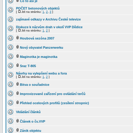
Co to asi je
POČET betonových objektů
[
Jdi na stránku:
1
,
2
,
3
]
zajímavé odkazy v Archivu České televize
Diskuze k názvům drah v okolí VVP Dědice
[
Jdi na stránku:
1
,
2
]
Houbová sezóna 2007
Nový obyvatel Panzerwerku
Maginotka je maginotka
Sraz T-805
Návrhy na vylepšení webu a fora
[
Jdi na stránku:
1
,
2
]
Bitva o souřadnice
Improvizované zařízení pro ovládání terčů
Přehled ocelových profilů (zesílení stropnic)
Vkládání článků
Článek o čs.VVP
Zánik objektu