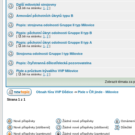
Další milovické strojovny
[
Jdi na stránku:
1
,
2
]
Armování pěchotních úkrytů typu B
Popis: strojovna odolnosti Gruppe II typ Milovice
Popis: pěchotní úkryt odolnosti Gruppe II typ B
[
Jdi na stránku:
1
,
2
]
Popis: pěchotní úkryt odolnosti Gruppe II typ A
[
Jdi na stránku:
1
,
2
]
Strojovna odolnosti Gruppe I typ Milovice
Popis: čtyřstranná dělostřelecká pozorovatelna
Pixle a průzkum bývalého VVP Milovice
[
Jdi na stránku:
1
,
2
]
Zobrazit témata za 
Obsah fóra VVP Dědice
->
Pixle v ČR jinde - Milovice
Strana
1
z
1
Nové příspěvky
Žádné nové příspěvky
Oznámen
Nové příspěvky [oblíbené]
Žádné nové příspěvky [oblíbené]
Důležité
Nové příspěvky [zamknuto]
Žádné nové příspěvky [zamknuto]