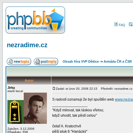
FAQ
nezradime.cz
Obsah fóra VVP Dědice
->
Armáda ČR a ČSR
Autor
Jirka
Zaslal: st únor 20, 2008 22:15
Předmět: nezradime.cz
starší kecal
S radostí oznamuji že byl spuštěn web
www.nezra
_________________
"Když milovat, tak láskou vřelou;
když uhodit, tak pěstí celou"
četař A. Kratochvíl
Založen: 3.12.2006
pěší pluk 6 "Hanácký"
Příspěvky: 558