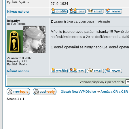
Bydliště: Vyškov
27. 9. 1934
Návrat nahoru
brigadyr
Zaslal: čt únor 21, 2008 09:35
Předmět:
KECAL ROKU
Mňo, to jsou opravdu parádní stránky!!!!! Pevně 
na českém internetu a že se dočkáme mnoha další
_________________
O dobré opevnění se nikdy nebojuje, dobré opevn
Založen: 5.3.2007
Příspěvky: 771
Bydliště: Praha
Návrat nahoru
Zobrazit příspěvky z předchozích:
Obsah fóra VVP Dědice
->
Armáda ČR a ČSR
Strana
1
z
1