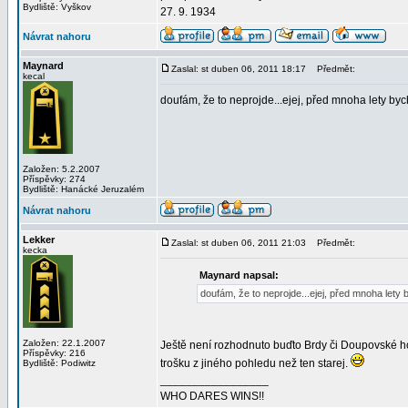
Bydliště: Vyškov
27. 9. 1934
Návrat nahoru
Maynard
Zaslal: st duben 06, 2011 18:17
Předmět:
kecal
doufám, že to neprojde...ejej, před mnoha lety bych 
Založen: 5.2.2007
Příspěvky: 274
Bydliště: Hanácké Jeruzalém
Návrat nahoru
Lekker
Zaslal: st duben 06, 2011 21:03
Předmět:
kecka
Maynard napsal:
doufám, že to neprojde...ejej, před mnoha lety b
Založen: 22.1.2007
Ještě není rozhodnuto buďto Brdy či Doupovské hor
Příspěvky: 216
trošku z jiného pohledu než ten starej.
Bydliště: Podiwitz
_________________
WHO DARES WINS!!