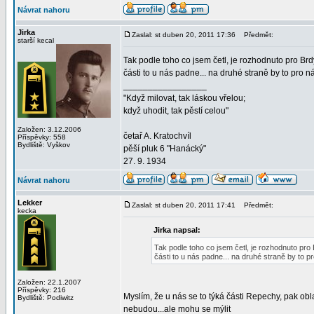
Návrat nahoru
Jirka
Zaslal: st duben 20, 2011 17:36
Předmět:
starší kecal
Tak podle toho co jsem četl, je rozhodnuto pro Brd
části to u nás padne... na druhé straně by to pro n
_________________
"Když milovat, tak láskou vřelou;
když uhodit, tak pěstí celou"
Založen: 3.12.2006
četař A. Kratochvíl
Příspěvky: 558
Bydliště: Vyškov
pěší pluk 6 "Hanácký"
27. 9. 1934
Návrat nahoru
Lekker
Zaslal: st duben 20, 2011 17:41
Předmět:
kecka
Jirka napsal:
Tak podle toho co jsem četl, je rozhodnuto pro
části to u nás padne... na druhé straně by to p
Založen: 22.1.2007
Příspěvky: 216
Myslím, že u nás se to týká části Repechy, pak obl
Bydliště: Podiwitz
nebudou...ale mohu se mýlit