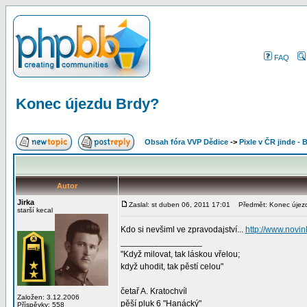
FAQ
Konec újezdu Brdy?
Obsah fóra VVP Dědice
->
Pixle v ČR jinde - 
Autor
Jirka
Zaslal: st duben 06, 2011 17:01
Předmět: Konec újez
starší kecal
Kdo si nevšiml ve zpravodajství...
http://www.novin
_________________
"Když milovat, tak láskou vřelou;
když uhodit, tak pěstí celou"
četař A. Kratochvíl
Založen: 3.12.2006
pěší pluk 6 "Hanácký"
Příspěvky: 558