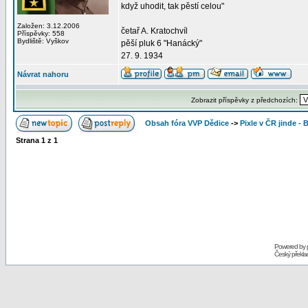
když uhodit, tak pěstí celou"
Založen: 3.12.2006
četař A. Kratochvíl
Příspěvky: 558
Bydliště: Vyškov
pěší pluk 6 "Hanácký"
27. 9. 1934
Návrat nahoru
Zobrazit příspěvky z předchozích:
Obsah fóra VVP Dědice
->
Pixle v ČR jinde - 
Strana
1
z
1
Powered by
Český překl