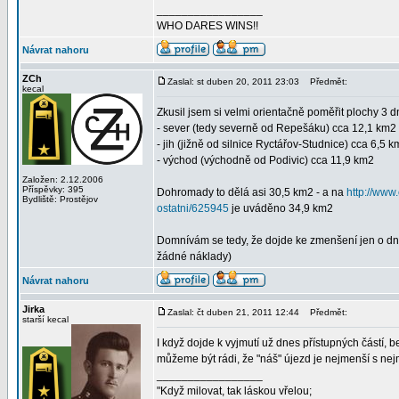
_________________
WHO DARES WINS!!
Návrat nahoru
ZCh
Zaslal: st duben 20, 2011 23:03
Předmět:
kecal
Zkusil jsem si velmi orientačně poměřit plochy 3 dn
- sever (tedy severně od Repešáku) cca 12,1 km2
- jih (jižně od silnice Ryctářov-Studnice) cca 6,5 
- východ (východně od Podivic) cca 11,9 km2
Založen: 2.12.2006
Příspěvky: 395
Dohromady to dělá asi 30,5 km2 - a na
http://www
Bydliště: Prostějov
ostatni/625945
je uváděno 34,9 km2
Domnívám se tedy, že dojde ke zmenšení jen o dne
žádné náklady)
Návrat nahoru
Jirka
Zaslal: čt duben 21, 2011 12:44
Předmět:
starší kecal
I když dojde k vyjmutí už dnes přístupných částí, be
můžeme být rádi, že "náš" újezd je nejmenší s nej
_________________
"Když milovat, tak láskou vřelou;